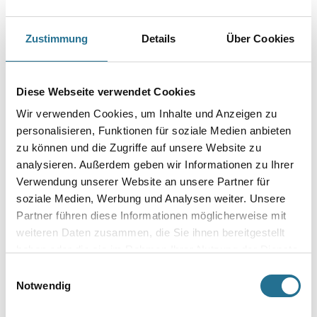
PRODUKTEIGENSCHAFTEN
Zustimmung
Details
Über Cookies
Produkteigenschaft
- Wasserverdünnbar
Diese Webseite verwendet Cookies
- Einsetzbar im Innen und Außenbereich
Wir verwenden Cookies, um Inhalte und Anzeigen zu
- Sehr gute desinfizierende Wirksamkeit
- Sehr ergiebig
personalisieren, Funktionen für soziale Medien anbieten
- Bis 1:4 wasserverdünnbar
zu können und die Zugriffe auf unsere Website zu
analysieren. Außerdem geben wir Informationen zu Ihrer
Verarbeitungstemp./Luftfeuchte
Verwendung unserer Website an unsere Partner für
- Verarbeitungs-, Umluft- und Untergrundtemperatur: Mindestens
soziale Medien, Werbung und Analysen weiter. Unsere
+ 5 °C
- Relative Luftfeuchte: Max. 85 %
Partner führen diese Informationen möglicherweise mit
weiteren Daten zusammen, die Sie ihnen bereitgestellt
Verarbeitungszeit
haben oder die sie im Rahmen Ihrer Nutzung der Dienste
- Überstreichbar: Nach 6 Stunden bei 20 °C und 65 % rel.
gesammelt haben.
Luftfeuchte
Einwilligungsauswahl
Notwendig
Verbrauch
50-150 ml