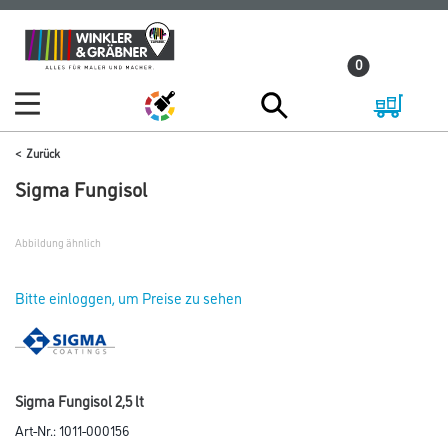
Zum
Zum
Inhalt
Navigationsmenü
0
springen
springen
Zurück
Sigma Fungisol
Abbildung ähnlich
Bitte einloggen, um Preise zu sehen
Sigma Fungisol 2,5 lt
Art-Nr.:
1011-000156