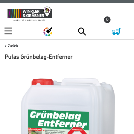
Zum
Zum
Inhalt
Navigationsmenü
0
springen
springen
Zurück
Pufas Grünbelag-Entferner