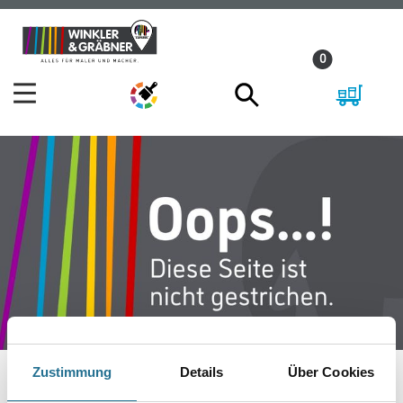
Zum
Zum
Inhalt
Navigationsmenü
0
springen
springen
Zustimmung
Details
Über Cookies