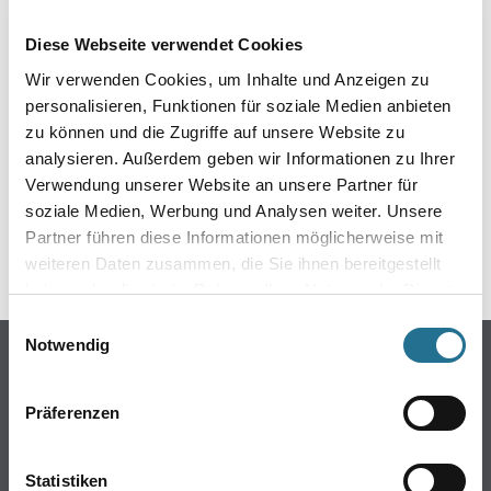
EIN KLEINER ZWISCHENFALL
Diese Webseite verwendet Cookies
IST AUFGETRETEN
Wir verwenden Cookies, um Inhalte und Anzeigen zu
personalisieren, Funktionen für soziale Medien anbieten
Keine Sorge, wir pinseln schon an der Lösung und
zu können und die Zugriffe auf unsere Website zu
werden das Problem so schnell wie möglich beheben.
analysieren. Außerdem geben wir Informationen zu Ihrer
Erkunden Sie in der Zwischenzeit unseren Online-Shop
und lassen Sie sich inspirieren.
Verwendung unserer Website an unsere Partner für
soziale Medien, Werbung und Analysen weiter. Unsere
ZURÜCK ZUM ONLINE-SHOP
Partner führen diese Informationen möglicherweise mit
weiteren Daten zusammen, die Sie ihnen bereitgestellt
haben oder die sie im Rahmen Ihrer Nutzung der Dienste
gesammelt haben.
Einwilligungsauswahl
Notwendig
Online-Shop
Farben
Präferenzen
WDV-Systeme
Trockenbau
Statistiken
Putze- und Spachtelmassen