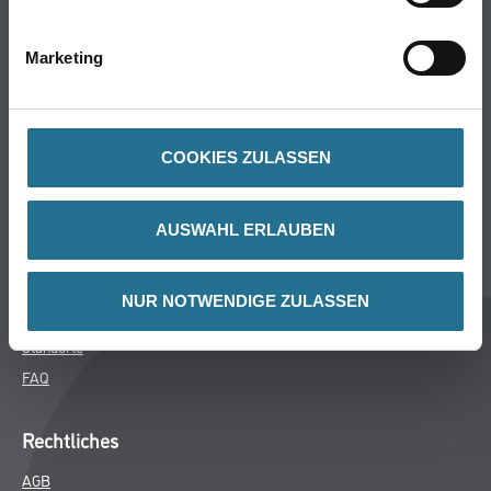
Bodenbeläge
Wand- & Deckenbeläge
Marketing
Werkzeuge & Maschinen
Verbrauchsmaterialien
COOKIES ZULASSEN
Winkler & Gräbner
Sortiment
AUSWAHL ERLAUBEN
Services
Karriere
NUR NOTWENDIGE ZULASSEN
Unternehmen
Standorte
FAQ
Rechtliches
AGB