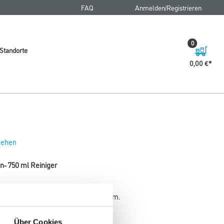
FAQ
Anmelden/Registrieren
0
Standorte
0,00 €
 sehen
n- 750 ml Reiniger
s, Acrylglas, Kunststoff und Aluminium.
Gebinde
Über Cookies