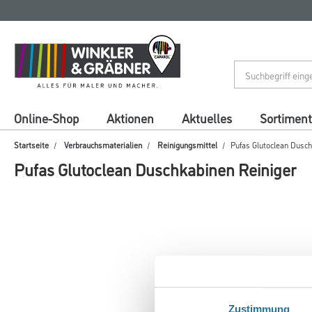
Zum
Zum
Inhalt
Navigationsmenü
springen
springen
Online-Shop
Aktionen
Aktuelles
Sortiment
Startseite
Verbrauchsmaterialien
Reinigungsmittel
Pufas Glutoclean Dusch
Pufas Glutoclean Duschkabinen Reiniger
Zustimmung