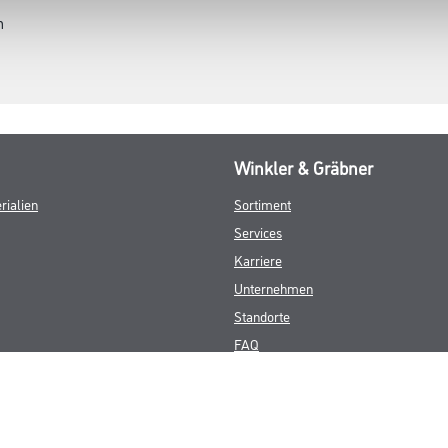
lkansätze
n
Winkler & Gräbner
rialien
Sortiment
Services
Karriere
Unternehmen
Standorte
FAQ