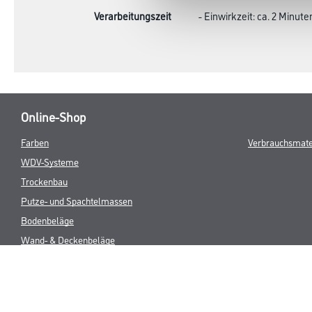
Produkteigenschaft
- Mit Abpereffekt
- Hochwirksam gegen Ka
- Auch für Duschvorhänge
Verarbeitungszeit
- Einwirkzeit: ca. 2 Minute
Online-Shop
Farben
Verbrauchsmate
WDV-Systeme
Trockenbau
Putze- und Spachtelmassen
Bodenbeläge
Wand- & Deckenbeläge