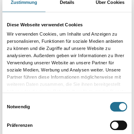
Zustimmung
Details
Über Cookies
Lösemittelfreies Aktivreiniger-Konzentrat.
Gebinde
Diese Webseite verwendet Cookies
Wir verwenden Cookies, um Inhalte und Anzeigen zu
personalisieren, Funktionen für soziale Medien anbieten
zu können und die Zugriffe auf unsere Website zu
Umrechnungsfaktoren
analysieren. Außerdem geben wir Informationen zu Ihrer
Verwendung unserer Website an unsere Partner für
soziale Medien, Werbung und Analysen weiter. Unsere
Partner führen diese Informationen möglicherweise mit
weiteren Daten zusammen, die Sie ihnen bereitgestellt
haben oder die sie im Rahmen Ihrer Nutzung der Dienste
gesammelt haben.
Einwilligungsauswahl
Notwendig
PRODUKTEIGENSCHAFTEN
Präferenzen