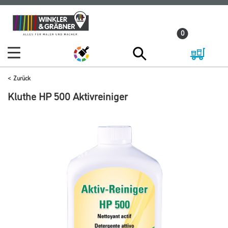
Zum
Zum
Inhalt
Navigationsmenü
0
springen
springen
Zurück
Kluthe HP 500 Aktivreiniger