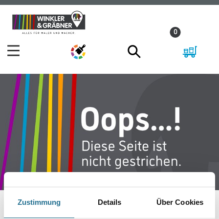
Zum
Zum
Inhalt
Navigationsmenü
0
springen
springen
Zustimmung
Details
Über Cookies