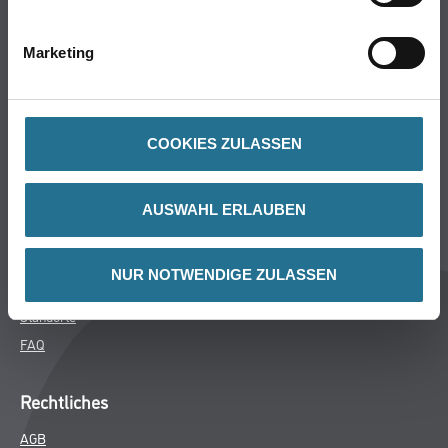
Bodenbeläge
Wand- & Deckenbeläge
Marketing
Werkzeuge & Maschinen
Verbrauchsmaterialien
COOKIES ZULASSEN
Winkler & Gräbner
Sortiment
AUSWAHL ERLAUBEN
Services
Karriere
NUR NOTWENDIGE ZULASSEN
Unternehmen
Standorte
FAQ
Rechtliches
AGB