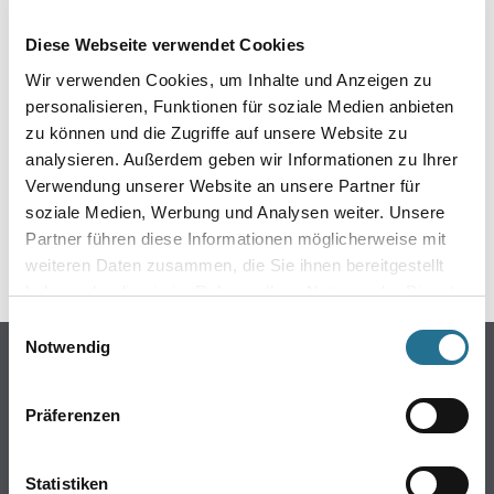
EIN KLEINER ZWISCHENFALL
Diese Webseite verwendet Cookies
IST AUFGETRETEN
Wir verwenden Cookies, um Inhalte und Anzeigen zu
personalisieren, Funktionen für soziale Medien anbieten
Keine Sorge, wir pinseln schon an der Lösung und
zu können und die Zugriffe auf unsere Website zu
werden das Problem so schnell wie möglich beheben.
analysieren. Außerdem geben wir Informationen zu Ihrer
Erkunden Sie in der Zwischenzeit unseren Online-Shop
und lassen Sie sich inspirieren.
Verwendung unserer Website an unsere Partner für
soziale Medien, Werbung und Analysen weiter. Unsere
ZURÜCK ZUM ONLINE-SHOP
Partner führen diese Informationen möglicherweise mit
weiteren Daten zusammen, die Sie ihnen bereitgestellt
haben oder die sie im Rahmen Ihrer Nutzung der Dienste
gesammelt haben.
Einwilligungsauswahl
Notwendig
Online-Shop
Farben
Präferenzen
WDV-Systeme
Trockenbau
Statistiken
Putze- und Spachtelmassen