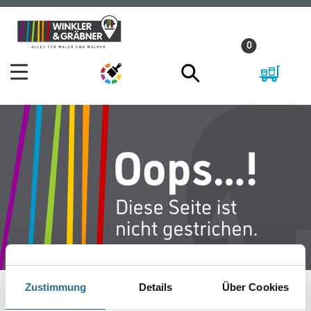
Zum
Zum
Inhalt
Navigationsmenü
0
springen
springen
Zustimmung
Details
Über Cookies