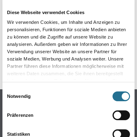
EIN KLEINER ZWISCHENFALL
Diese Webseite verwendet Cookies
IST AUFGETRETEN
Wir verwenden Cookies, um Inhalte und Anzeigen zu
personalisieren, Funktionen für soziale Medien anbieten
Keine Sorge, wir pinseln schon an der Lösung und
zu können und die Zugriffe auf unsere Website zu
werden das Problem so schnell wie möglich beheben.
analysieren. Außerdem geben wir Informationen zu Ihrer
Erkunden Sie in der Zwischenzeit unseren Online-Shop
und lassen Sie sich inspirieren.
Verwendung unserer Website an unsere Partner für
soziale Medien, Werbung und Analysen weiter. Unsere
ZURÜCK ZUM ONLINE-SHOP
Partner führen diese Informationen möglicherweise mit
weiteren Daten zusammen, die Sie ihnen bereitgestellt
haben oder die sie im Rahmen Ihrer Nutzung der Dienste
gesammelt haben.
Einwilligungsauswahl
Notwendig
Online-Shop
Farben
Präferenzen
WDV-Systeme
Trockenbau
Statistiken
Putze- und Spachtelmassen