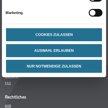
Bodenbeläge
Wand- & Deckenbeläge
Marketing
Werkzeuge & Maschinen
Verbrauchsmaterialien
COOKIES ZULASSEN
Winkler & Gräbner
Sortiment
AUSWAHL ERLAUBEN
Services
Karriere
NUR NOTWENDIGE ZULASSEN
Unternehmen
Standorte
FAQ
Rechtliches
AGB