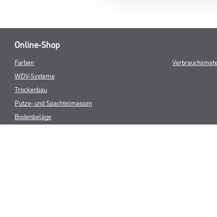
Online-Shop
Farben
Verbrauchsmate
WDV-Systeme
Trockenbau
Putze- und Spachtelmassen
Bodenbeläge
Wand- & Deckenbeläge
Werkzeuge & Maschinen