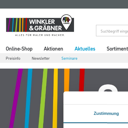
Zum
Zum
Inhalt
Navigationsmenü
springen
springen
Online-Shop
Aktionen
Aktuelles
Sortiment
Preisinfo
Newsletter
Seminare
Zustimmung