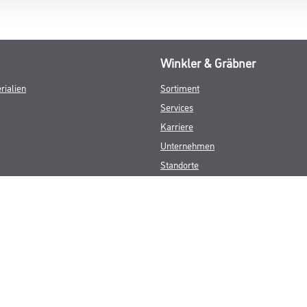
Winkler & Gräbner
rialien
Sortiment
Services
Karriere
Unternehmen
Standorte
FAQ