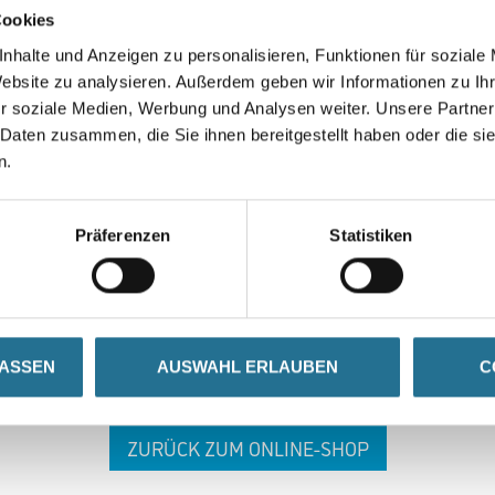
Cookies
nhalte und Anzeigen zu personalisieren, Funktionen für soziale
Website zu analysieren. Außerdem geben wir Informationen zu I
r soziale Medien, Werbung und Analysen weiter. Unsere Partner
 Daten zusammen, die Sie ihnen bereitgestellt haben oder die s
n.
 ZWISCHENFALL IST
Präferenzen
Statistiken
seln schon an der Lösung und werden das Problem so schnell
in der Zwischenzeit unseren Online-Shop und lassen Sie sic
LASSEN
AUSWAHL ERLAUBEN
C
ZURÜCK ZUM ONLINE-SHOP