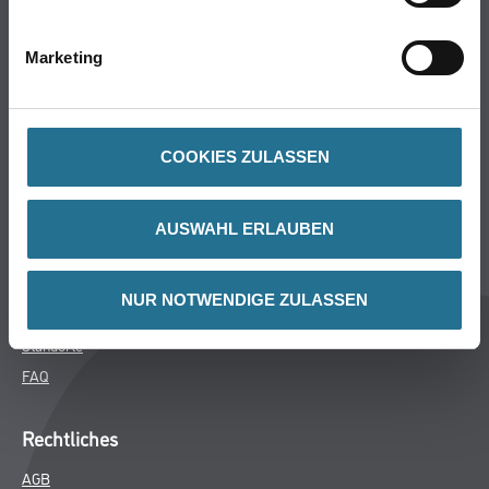
Bodenbeläge
Wand- & Deckenbeläge
Marketing
Werkzeuge & Maschinen
Verbrauchsmaterialien
COOKIES ZULASSEN
Winkler & Gräbner
Sortiment
AUSWAHL ERLAUBEN
Services
Karriere
NUR NOTWENDIGE ZULASSEN
Unternehmen
Standorte
FAQ
Rechtliches
AGB