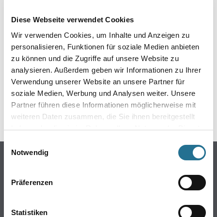
EIN KLEINER ZWISCHENFALL
Diese Webseite verwendet Cookies
IST AUFGETRETEN
Wir verwenden Cookies, um Inhalte und Anzeigen zu
personalisieren, Funktionen für soziale Medien anbieten
Keine Sorge, wir pinseln schon an der Lösung und
zu können und die Zugriffe auf unsere Website zu
werden das Problem so schnell wie möglich beheben.
analysieren. Außerdem geben wir Informationen zu Ihrer
Erkunden Sie in der Zwischenzeit unseren Online-Shop
und lassen Sie sich inspirieren.
Verwendung unserer Website an unsere Partner für
soziale Medien, Werbung und Analysen weiter. Unsere
ZURÜCK ZUM ONLINE-SHOP
Partner führen diese Informationen möglicherweise mit
weiteren Daten zusammen, die Sie ihnen bereitgestellt
haben oder die sie im Rahmen Ihrer Nutzung der Dienste
gesammelt haben.
Einwilligungsauswahl
Notwendig
Online-Shop
Farben
Präferenzen
WDV-Systeme
Trockenbau
Statistiken
Putze- und Spachtelmassen