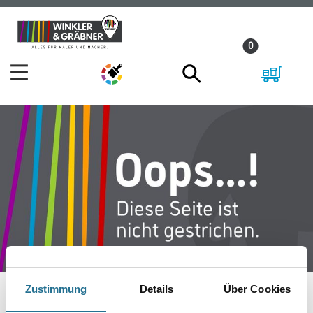
Zum
Zum
Inhalt
Navigationsmenü
0
springen
springen
Zustimmung
Details
Über Cookies