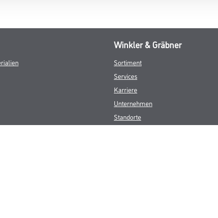
Winkler & Gräbner
rialien
Sortiment
Services
Karriere
Unternehmen
Standorte
FAQ