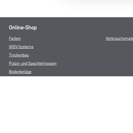
Online-Shop
Farben
Verbrauchsmate
WDV-Systeme
Trockenbau
Putze- und Spachtelmassen
Bodenbeläge
Wand- & Deckenbeläge
Werkzeuge & Maschinen