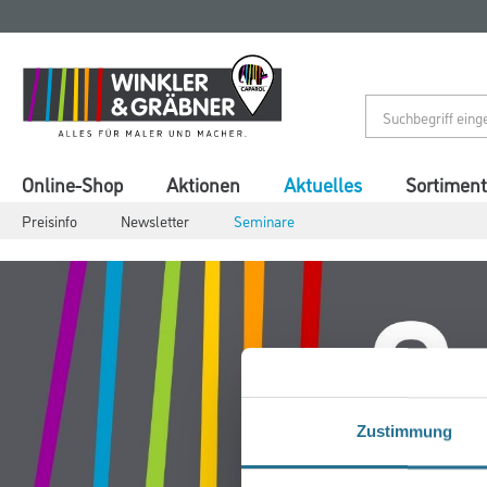
Zum
Zum
Inhalt
Navigationsmenü
springen
springen
Online-Shop
Aktionen
Aktuelles
Sortiment
Preisinfo
Newsletter
Seminare
Zustimmung