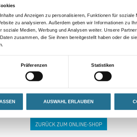
Cookies
nhalte und Anzeigen zu personalisieren, Funktionen für soziale
Website zu analysieren. Außerdem geben wir Informationen zu I
r soziale Medien, Werbung und Analysen weiter. Unsere Partner
 Daten zusammen, die Sie ihnen bereitgestellt haben oder die s
n.
 ZWISCHENFALL IST
Präferenzen
Statistiken
seln schon an der Lösung und werden das Problem so schnell
in der Zwischenzeit unseren Online-Shop und lassen Sie sic
LASSEN
AUSWAHL ERLAUBEN
C
ZURÜCK ZUM ONLINE-SHOP