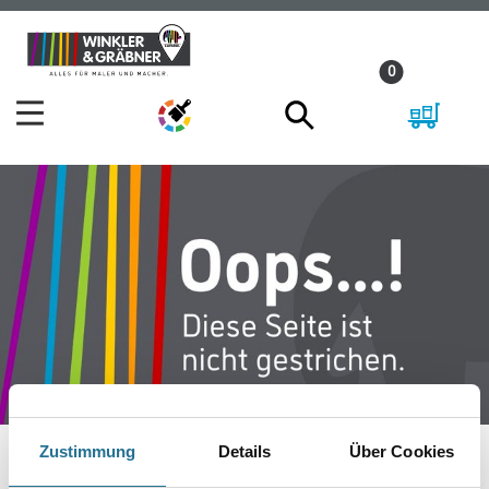
Zum
Zum
Inhalt
Navigationsmenü
0
springen
springen
Zustimmung
Details
Über Cookies