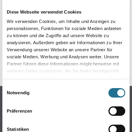
EIN KLEINER ZWISCHENFALL
Diese Webseite verwendet Cookies
IST AUFGETRETEN
Wir verwenden Cookies, um Inhalte und Anzeigen zu
personalisieren, Funktionen für soziale Medien anbieten
Keine Sorge, wir pinseln schon an der Lösung und
zu können und die Zugriffe auf unsere Website zu
werden das Problem so schnell wie möglich beheben.
analysieren. Außerdem geben wir Informationen zu Ihrer
Erkunden Sie in der Zwischenzeit unseren Online-Shop
und lassen Sie sich inspirieren.
Verwendung unserer Website an unsere Partner für
soziale Medien, Werbung und Analysen weiter. Unsere
ZURÜCK ZUM ONLINE-SHOP
Partner führen diese Informationen möglicherweise mit
weiteren Daten zusammen, die Sie ihnen bereitgestellt
haben oder die sie im Rahmen Ihrer Nutzung der Dienste
gesammelt haben.
Einwilligungsauswahl
Notwendig
Online-Shop
Farben
Präferenzen
WDV-Systeme
Trockenbau
Statistiken
Putze- und Spachtelmassen