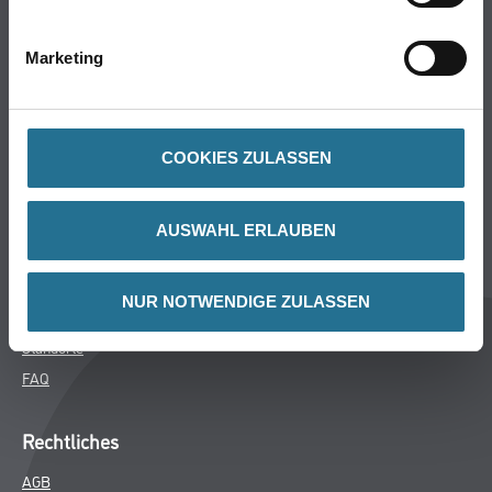
Bodenbeläge
Wand- & Deckenbeläge
Marketing
Werkzeuge & Maschinen
Verbrauchsmaterialien
COOKIES ZULASSEN
Winkler & Gräbner
Sortiment
AUSWAHL ERLAUBEN
Services
Karriere
NUR NOTWENDIGE ZULASSEN
Unternehmen
Standorte
FAQ
Rechtliches
AGB