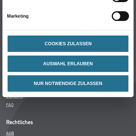
Bodenbeläge
Wand- & Deckenbeläge
Marketing
Werkzeuge & Maschinen
Verbrauchsmaterialien
COOKIES ZULASSEN
Winkler & Gräbner
Sortiment
AUSWAHL ERLAUBEN
Services
Karriere
NUR NOTWENDIGE ZULASSEN
Unternehmen
Standorte
FAQ
Rechtliches
AGB