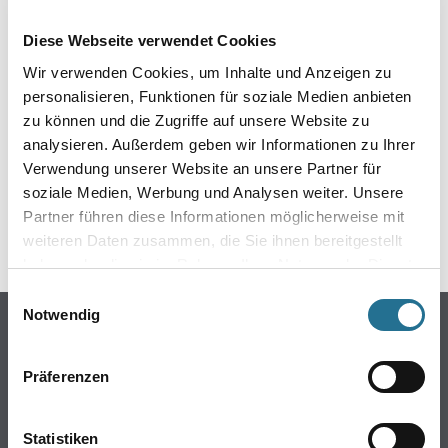
EIN KLEINER ZWISCHENFALL
Diese Webseite verwendet Cookies
IST AUFGETRETEN
Wir verwenden Cookies, um Inhalte und Anzeigen zu
personalisieren, Funktionen für soziale Medien anbieten
Keine Sorge, wir pinseln schon an der Lösung und
zu können und die Zugriffe auf unsere Website zu
werden das Problem so schnell wie möglich beheben.
analysieren. Außerdem geben wir Informationen zu Ihrer
Erkunden Sie in der Zwischenzeit unseren Online-Shop
und lassen Sie sich inspirieren.
Verwendung unserer Website an unsere Partner für
soziale Medien, Werbung und Analysen weiter. Unsere
ZURÜCK ZUM ONLINE-SHOP
Partner führen diese Informationen möglicherweise mit
weiteren Daten zusammen, die Sie ihnen bereitgestellt
haben oder die sie im Rahmen Ihrer Nutzung der Dienste
gesammelt haben.
Einwilligungsauswahl
Notwendig
Online-Shop
Farben
Präferenzen
WDV-Systeme
Trockenbau
Statistiken
Putze- und Spachtelmassen