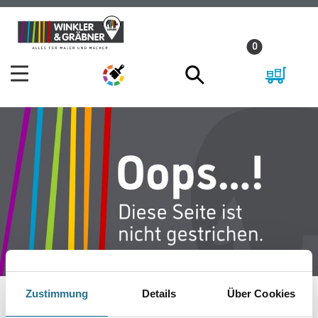
Zum
Zum
Inhalt
Navigationsmenü
0
springen
springen
Zustimmung
Details
Über Cookies