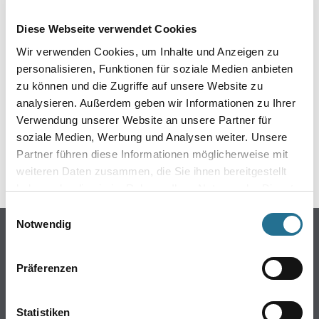
EIN KLEINER ZWISCHENFALL
Diese Webseite verwendet Cookies
IST AUFGETRETEN
Wir verwenden Cookies, um Inhalte und Anzeigen zu
personalisieren, Funktionen für soziale Medien anbieten
Keine Sorge, wir pinseln schon an der Lösung und
zu können und die Zugriffe auf unsere Website zu
werden das Problem so schnell wie möglich beheben.
analysieren. Außerdem geben wir Informationen zu Ihrer
Erkunden Sie in der Zwischenzeit unseren Online-Shop
und lassen Sie sich inspirieren.
Verwendung unserer Website an unsere Partner für
soziale Medien, Werbung und Analysen weiter. Unsere
ZURÜCK ZUM ONLINE-SHOP
Partner führen diese Informationen möglicherweise mit
weiteren Daten zusammen, die Sie ihnen bereitgestellt
haben oder die sie im Rahmen Ihrer Nutzung der Dienste
gesammelt haben.
Einwilligungsauswahl
Notwendig
Online-Shop
Farben
Präferenzen
WDV-Systeme
Trockenbau
Statistiken
Putze- und Spachtelmassen