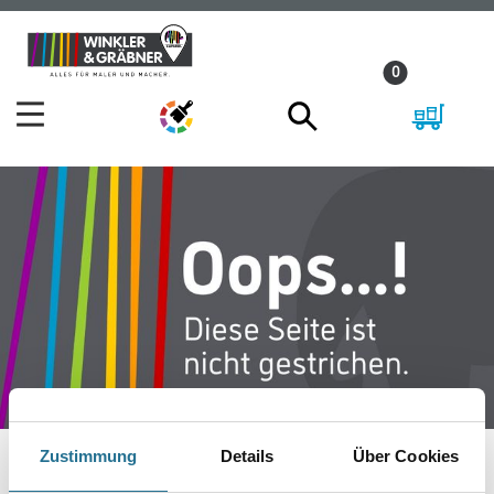
Zum
Zum
Inhalt
Navigationsmenü
0
springen
springen
Zustimmung
Details
Über Cookies