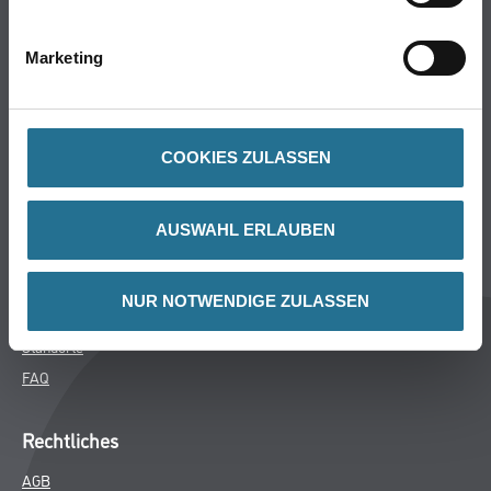
Bodenbeläge
Wand- & Deckenbeläge
Marketing
Werkzeuge & Maschinen
Verbrauchsmaterialien
COOKIES ZULASSEN
Winkler & Gräbner
Sortiment
AUSWAHL ERLAUBEN
Services
Karriere
NUR NOTWENDIGE ZULASSEN
Unternehmen
Standorte
FAQ
Rechtliches
AGB