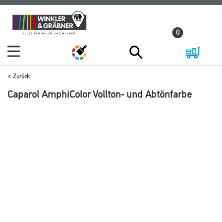
Zum
Zum
Inhalt
Navigationsmenü
0
springen
springen
Zurück
Caparol AmphiColor Vollton- und Abtönfarbe