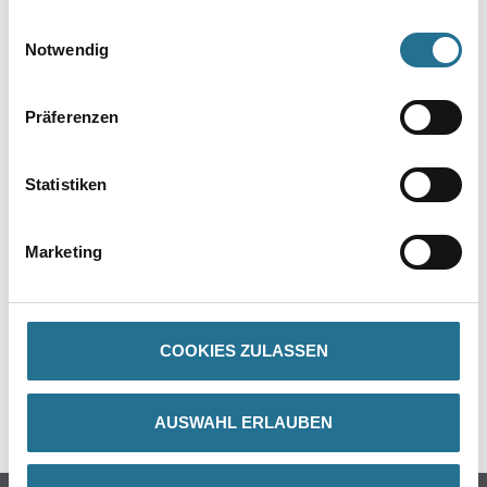
gesammelt haben.
Einwilligungsauswahl
Notwendig
Präferenzen
Statistiken
PRODUKTEIGENSCHAFTEN
ZUSATZINFOS
Marketing
GEFAHRENHINWEISE
COOKIES ZULASSEN
DATENBLÄTTER
SPEZIFIKATIONEN
AUSWAHL ERLAUBEN