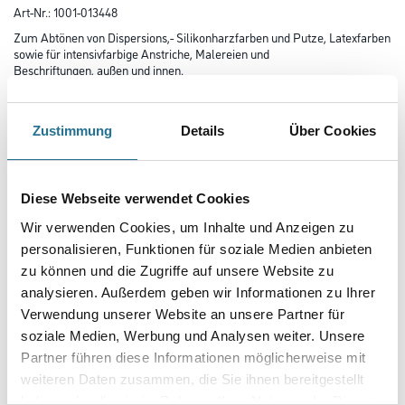
Art-Nr.:
1001-013448
Zum Abtönen von Dispersions,- Silikonharzfarben und Putze, Latexfarben
sowie für intensivfarbige Anstriche, Malereien und
Beschriftungen, außen und innen.
Farbtonbezeichnung
Zustimmung
Details
Über Cookies
Glanzgrad
Diese Webseite verwendet Cookies
Wir verwenden Cookies, um Inhalte und Anzeigen zu
personalisieren, Funktionen für soziale Medien anbieten
Gebinde
zu können und die Zugriffe auf unsere Website zu
analysieren. Außerdem geben wir Informationen zu Ihrer
Verwendung unserer Website an unsere Partner für
soziale Medien, Werbung und Analysen weiter. Unsere
Partner führen diese Informationen möglicherweise mit
Umrechnungsfaktoren
weiteren Daten zusammen, die Sie ihnen bereitgestellt
haben oder die sie im Rahmen Ihrer Nutzung der Dienste