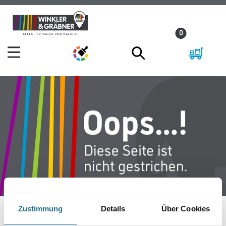
Zum
Zum
Inhalt
Navigationsmenü
0
springen
springen
Zustimmung
Details
Über Cookies