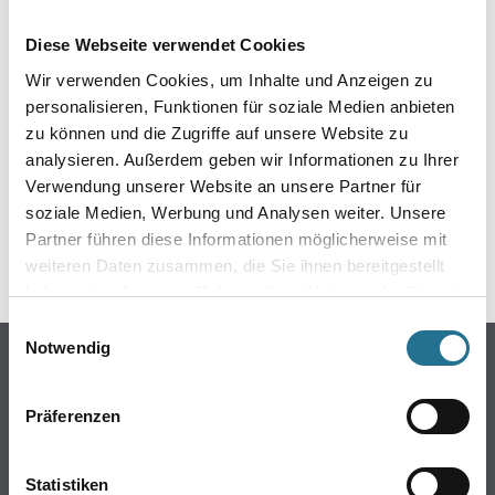
EIN KLEINER ZWISCHENFALL
Diese Webseite verwendet Cookies
IST AUFGETRETEN
Wir verwenden Cookies, um Inhalte und Anzeigen zu
personalisieren, Funktionen für soziale Medien anbieten
Keine Sorge, wir pinseln schon an der Lösung und
zu können und die Zugriffe auf unsere Website zu
werden das Problem so schnell wie möglich beheben.
analysieren. Außerdem geben wir Informationen zu Ihrer
Erkunden Sie in der Zwischenzeit unseren Online-Shop
und lassen Sie sich inspirieren.
Verwendung unserer Website an unsere Partner für
soziale Medien, Werbung und Analysen weiter. Unsere
ZURÜCK ZUM ONLINE-SHOP
Partner führen diese Informationen möglicherweise mit
weiteren Daten zusammen, die Sie ihnen bereitgestellt
haben oder die sie im Rahmen Ihrer Nutzung der Dienste
gesammelt haben.
Einwilligungsauswahl
Notwendig
Online-Shop
Farben
Präferenzen
WDV-Systeme
Trockenbau
Statistiken
Putze- und Spachtelmassen