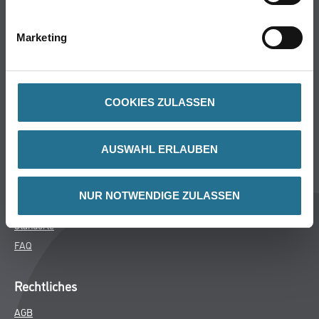
Bodenbeläge
Wand- & Deckenbeläge
Marketing
Werkzeuge & Maschinen
Verbrauchsmaterialien
COOKIES ZULASSEN
Winkler & Gräbner
Sortiment
AUSWAHL ERLAUBEN
Services
Karriere
NUR NOTWENDIGE ZULASSEN
Unternehmen
Standorte
FAQ
Rechtliches
AGB