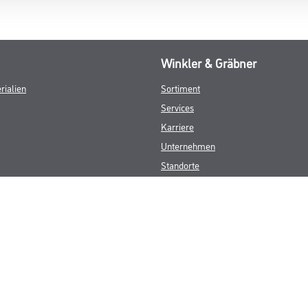
Winkler & Gräbner
rialien
Sortiment
Services
Karriere
Unternehmen
Standorte
FAQ