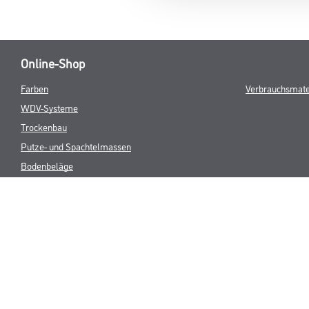
Online-Shop
Farben
Verbrauchsmate
WDV-Systeme
Trockenbau
Putze- und Spachtelmassen
Bodenbeläge
Wand- & Deckenbeläge
Werkzeuge & Maschinen