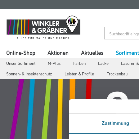
Zum
Zum
Inhalt
Navigationsmenü
springen
springen
Online-Shop
Aktionen
Aktuelles
Sortiment
Unser Sortiment
M-Plus
Farben
Lacke
Lasuren &
Sonnen- & Insektenschutz
Leisten & Profile
Trockenbau
Zustimmung