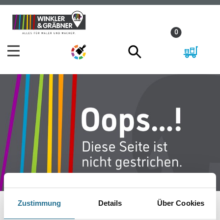
Zum
Zum
Inhalt
Navigationsmenü
0
springen
springen
Zustimmung
Details
Über Cookies