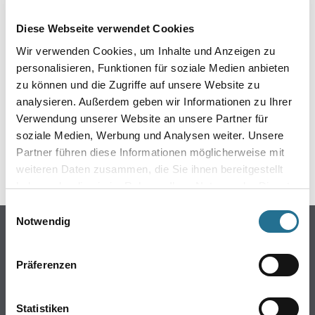
EIN KLEINER ZWISCHENFALL
Diese Webseite verwendet Cookies
IST AUFGETRETEN
Wir verwenden Cookies, um Inhalte und Anzeigen zu
personalisieren, Funktionen für soziale Medien anbieten
Keine Sorge, wir pinseln schon an der Lösung und
zu können und die Zugriffe auf unsere Website zu
werden das Problem so schnell wie möglich beheben.
analysieren. Außerdem geben wir Informationen zu Ihrer
Erkunden Sie in der Zwischenzeit unseren Online-Shop
und lassen Sie sich inspirieren.
Verwendung unserer Website an unsere Partner für
soziale Medien, Werbung und Analysen weiter. Unsere
ZURÜCK ZUM ONLINE-SHOP
Partner führen diese Informationen möglicherweise mit
weiteren Daten zusammen, die Sie ihnen bereitgestellt
haben oder die sie im Rahmen Ihrer Nutzung der Dienste
gesammelt haben.
Einwilligungsauswahl
Notwendig
Online-Shop
Farben
Präferenzen
WDV-Systeme
Trockenbau
Statistiken
Putze- und Spachtelmassen