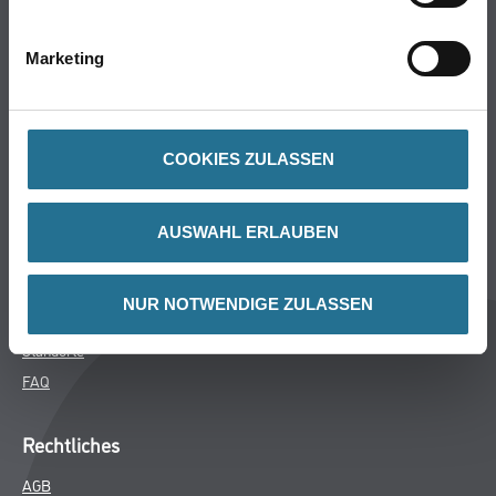
Bodenbeläge
Wand- & Deckenbeläge
Marketing
Werkzeuge & Maschinen
Verbrauchsmaterialien
COOKIES ZULASSEN
Winkler & Gräbner
Sortiment
AUSWAHL ERLAUBEN
Services
Karriere
NUR NOTWENDIGE ZULASSEN
Unternehmen
Standorte
FAQ
Rechtliches
AGB