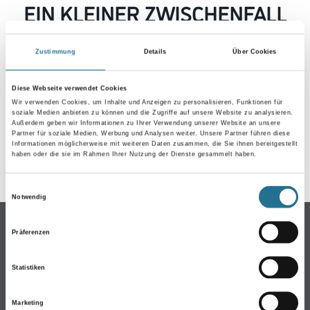
EIN KLEINER ZWISCHENFALL
IST AUFGETRETEN
Zustimmung
Details
Über Cookies
Keine Sorge, wir pinseln schon an der Lösung und
werden das Problem so schnell wie möglich beheben.
Diese Webseite verwendet Cookies
Erkunden Sie in der Zwischenzeit unseren Online-Shop
Wir verwenden Cookies, um Inhalte und Anzeigen zu personalisieren, Funktionen für
soziale Medien anbieten zu können und die Zugriffe auf unsere Website zu analysieren.
und lassen Sie sich inspirieren.
Außerdem geben wir Informationen zu Ihrer Verwendung unserer Website an unsere
Partner für soziale Medien, Werbung und Analysen weiter. Unsere Partner führen diese
ZURÜCK ZUM ONLINE-SHOP
Informationen möglicherweise mit weiteren Daten zusammen, die Sie ihnen bereitgestellt
haben oder die sie im Rahmen Ihrer Nutzung der Dienste gesammelt haben.
Einwilligungsauswahl
Notwendig
Online-Shop
Präferenzen
Farben
WDV-Systeme
Statistiken
Trockenbau
Marketing
Putze- und Spachtelmassen