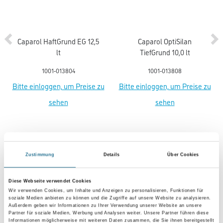
Caparol HaftGrund EG 12,5
Caparol OptiSilan
lt
TiefGrund 10,0 lt
1001-013804
1001-013808
Bitte einloggen, um Preise zu
Bitte einloggen, um Preise zu
sehen
sehen
Zustimmung
Details
Über Cookies
PRODUKTEIGENSCHAFTEN
Diese Webseite verwendet Cookies
Produkteigenschaft
Wir verwenden Cookies, um Inhalte und Anzeigen zu personalisieren, Funktionen für
- Konservierungsmittelfrei
soziale Medien anbieten zu können und die Zugriffe auf unsere Website zu analysieren.
- Wasserverdünnbar, ressourcenschonend
Außerdem geben wir Informationen zu Ihrer Verwendung unserer Website an unsere
- Geruchsarm und emissionsminimiert
Partner für soziale Medien, Werbung und Analysen weiter. Unsere Partner führen diese
- Frei von foggingaktiven Substanzen
Informationen möglicherweise mit weiteren Daten zusammen, die Sie ihnen bereitgestellt