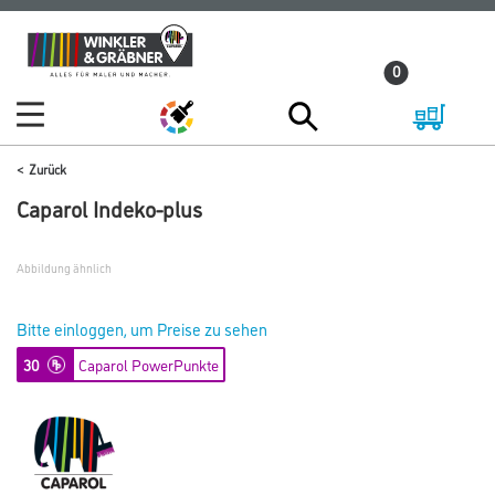
Zum
Zum
Inhalt
Navigationsmenü
0
springen
springen
Zurück
Caparol Indeko-plus
Abbildung ähnlich
Bitte einloggen, um Preise zu sehen
30
Caparol PowerPunkte