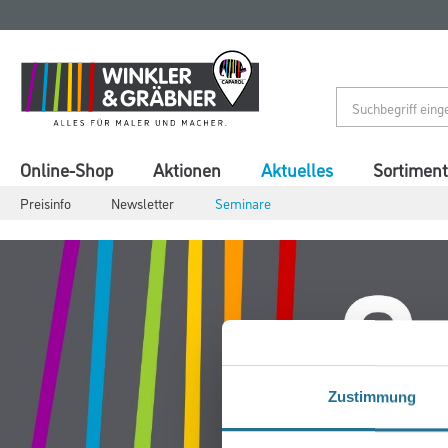
Zum
Zum
Inhalt
Navigationsmenü
springen
springen
Online-Shop
Aktionen
Aktuelles
Sortiment
Preisinfo
Newsletter
Seminare
Zustimmung