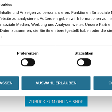
Cookies
nhalte und Anzeigen zu personalisieren, Funktionen für soziale
Website zu analysieren. Außerdem geben wir Informationen zu I
r soziale Medien, Werbung und Analysen weiter. Unsere Partner
 Daten zusammen, die Sie ihnen bereitgestellt haben oder die s
n.
 ZWISCHENFALL IST
Präferenzen
Statistiken
seln schon an der Lösung und werden das Problem so schnell
in der Zwischenzeit unseren Online-Shop und lassen Sie sic
LASSEN
AUSWAHL ERLAUBEN
C
ZURÜCK ZUM ONLINE-SHOP