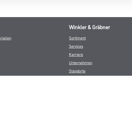
Winkler & Gräbner
rialien
Sortiment
Services
Karriere
Unternehmen
Standorte
FAQ