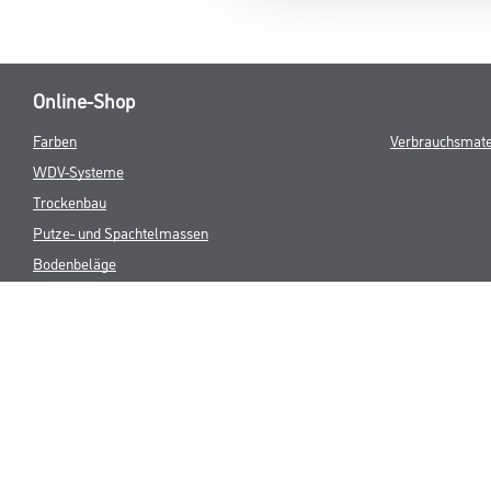
Online-Shop
Farben
Verbrauchsmate
WDV-Systeme
Trockenbau
Putze- und Spachtelmassen
Bodenbeläge
Wand- & Deckenbeläge
Werkzeuge & Maschinen