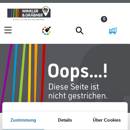
Zum
Zum
Inhalt
Navigationsmenü
0
springen
springen
Zustimmung
Details
Über Cookies