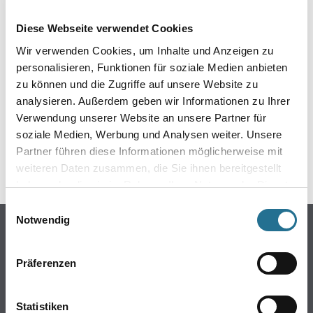
EIN KLEINER ZWISCHENFALL
Diese Webseite verwendet Cookies
IST AUFGETRETEN
Wir verwenden Cookies, um Inhalte und Anzeigen zu
personalisieren, Funktionen für soziale Medien anbieten
Keine Sorge, wir pinseln schon an der Lösung und
zu können und die Zugriffe auf unsere Website zu
werden das Problem so schnell wie möglich beheben.
analysieren. Außerdem geben wir Informationen zu Ihrer
Erkunden Sie in der Zwischenzeit unseren Online-Shop
und lassen Sie sich inspirieren.
Verwendung unserer Website an unsere Partner für
soziale Medien, Werbung und Analysen weiter. Unsere
ZURÜCK ZUM ONLINE-SHOP
Partner führen diese Informationen möglicherweise mit
weiteren Daten zusammen, die Sie ihnen bereitgestellt
haben oder die sie im Rahmen Ihrer Nutzung der Dienste
gesammelt haben.
Einwilligungsauswahl
Notwendig
Online-Shop
Farben
Präferenzen
WDV-Systeme
Trockenbau
Statistiken
Putze- und Spachtelmassen