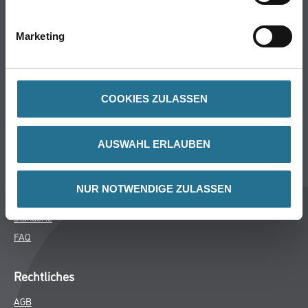
Bodenbeläge
Wand- & Deckenbeläge
Marketing
Werkzeuge & Maschinen
Verbrauchsmaterialien
COOKIES ZULASSEN
Winkler & Gräbner
Sortiment
AUSWAHL ERLAUBEN
Services
Karriere
NUR NOTWENDIGE ZULASSEN
Unternehmen
Standorte
FAQ
Rechtliches
AGB