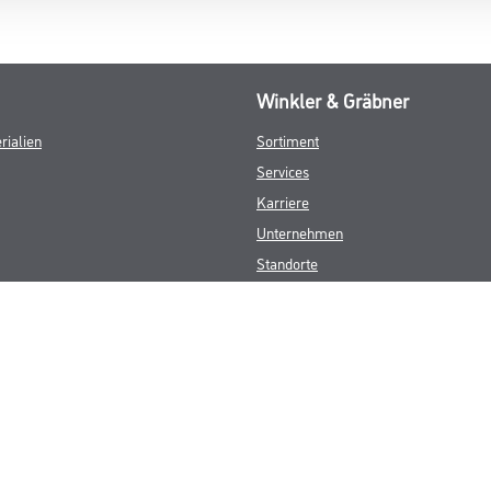
Winkler & Gräbner
rialien
Sortiment
Services
Karriere
Unternehmen
Standorte
FAQ