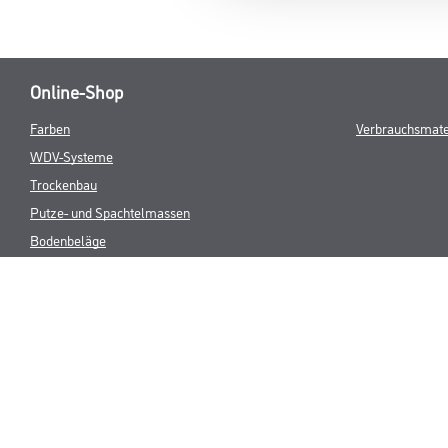
Online-Shop
Farben
Verbrauchsmate
WDV-Systeme
Trockenbau
Putze- und Spachtelmassen
Bodenbeläge
Wand- & Deckenbeläge
Werkzeuge & Maschinen