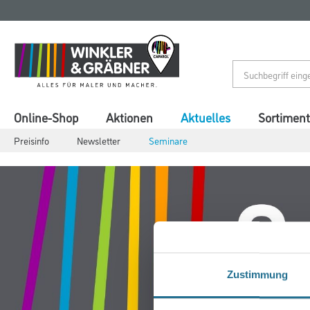
Zum
Zum
Inhalt
Navigationsmenü
springen
springen
Online-Shop
Aktionen
Aktuelles
Sortiment
Preisinfo
Newsletter
Seminare
Zustimmung