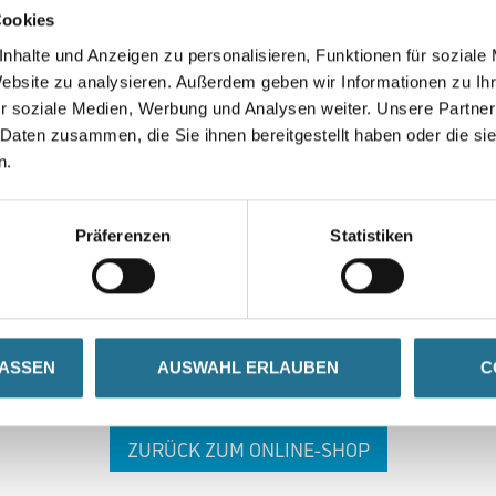
Cookies
nhalte und Anzeigen zu personalisieren, Funktionen für soziale
Website zu analysieren. Außerdem geben wir Informationen zu I
r soziale Medien, Werbung und Analysen weiter. Unsere Partner
 Daten zusammen, die Sie ihnen bereitgestellt haben oder die s
n.
 ZWISCHENFALL IST
Präferenzen
Statistiken
seln schon an der Lösung und werden das Problem so schnell
in der Zwischenzeit unseren Online-Shop und lassen Sie sic
LASSEN
AUSWAHL ERLAUBEN
C
ZURÜCK ZUM ONLINE-SHOP