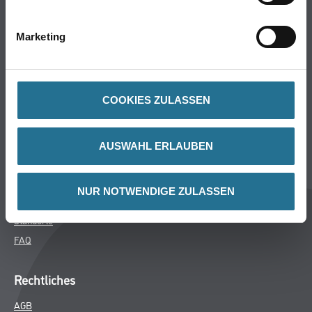
Bodenbeläge
Wand- & Deckenbeläge
Marketing
Werkzeuge & Maschinen
Verbrauchsmaterialien
COOKIES ZULASSEN
Winkler & Gräbner
Sortiment
AUSWAHL ERLAUBEN
Services
Karriere
NUR NOTWENDIGE ZULASSEN
Unternehmen
Standorte
FAQ
Rechtliches
AGB