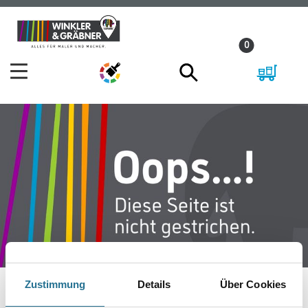
Zum
Zum
Inhalt
Navigationsmenü
0
springen
springen
Zustimmung
Details
Über Cookies