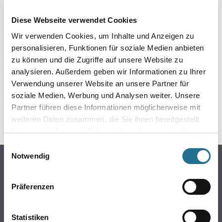
EIN KLEINER ZWISCHENFALL
Diese Webseite verwendet Cookies
IST AUFGETRETEN
Wir verwenden Cookies, um Inhalte und Anzeigen zu
personalisieren, Funktionen für soziale Medien anbieten
Keine Sorge, wir pinseln schon an der Lösung und
zu können und die Zugriffe auf unsere Website zu
werden das Problem so schnell wie möglich beheben.
analysieren. Außerdem geben wir Informationen zu Ihrer
Erkunden Sie in der Zwischenzeit unseren Online-Shop
und lassen Sie sich inspirieren.
Verwendung unserer Website an unsere Partner für
soziale Medien, Werbung und Analysen weiter. Unsere
ZURÜCK ZUM ONLINE-SHOP
Partner führen diese Informationen möglicherweise mit
weiteren Daten zusammen, die Sie ihnen bereitgestellt
haben oder die sie im Rahmen Ihrer Nutzung der Dienste
gesammelt haben.
Einwilligungsauswahl
Notwendig
Online-Shop
Farben
Präferenzen
WDV-Systeme
Trockenbau
Statistiken
Putze- und Spachtelmassen