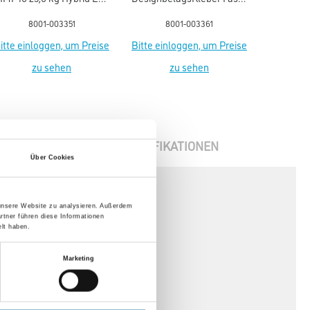
Plus & Blauer Engel NEU
14,0 kg EC1 Plus NEU
8001-003351
8001-003361
itte einloggen, um Preise
Bitte einloggen, um Preise
zu sehen
zu sehen
ENBLÄTTER
SPEZIFIKATIONEN
Über Cookies
 unsere Website zu analysieren. Außerdem
rtner führen diese Informationen
lt haben.
Marketing