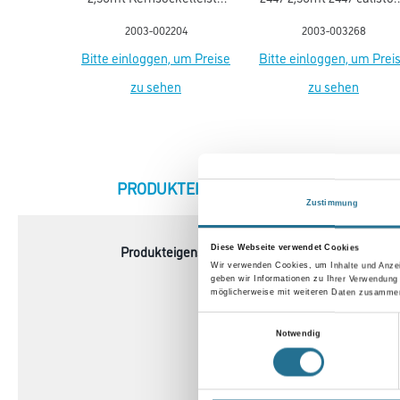
flex life (5012)
gr.Kernsockell. Flex life
2003-002204
2003-003268
Bitte einloggen, um Preise
Bitte einloggen, um Prei
zu sehen
zu sehen
CURRENT
PRODUKTEIGENSCHAFTEN
ZU
TAB:
Zustimmung
Produkteigenschaft
- Belagsart: Designbelag
Diese Webseite verwendet Cookies
Wir verwenden Cookies, um Inhalte und Anzei
- Abmessung: 1505 x 235
geben wir Informationen zu Ihrer Verwendung
- Gesamtstärke: 2,00 mm
möglicherweise mit weiteren Daten zusammen,
- Inhalt je Pak.: 4,24 m²
Einwilligungsauswahl
- Inhalt je Pal.: 288,32 m²
Notwendig
- Fase: Mikrofase V4
- Nutzschicht: 0,40 mm
- Oberflächenvergütung: