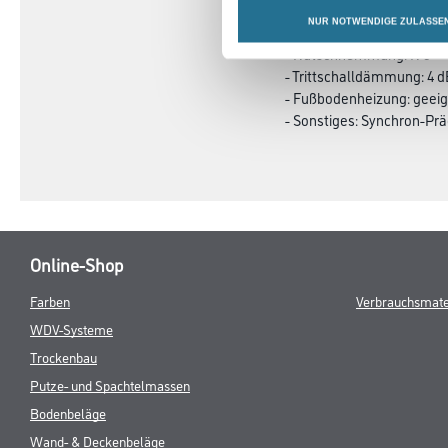
- Nutzungsklasse: 23 / 32 /
NUR NOTWENDIGE ZULASSE
- Brandverhalten: Bfl-s1
- Rutschhemmung: R 9
- Trittschalldämmung: 4 
- Fußbodenheizung: geeig
- Sonstiges: Synchron-Pr
Online-Shop
Farben
Verbrauchsmate
WDV-Systeme
Trockenbau
Putze- und Spachtelmassen
Bodenbeläge
Wand- & Deckenbeläge