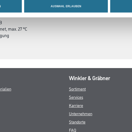
 41
N
AUSWAHL ERLAUBEN
dB
net, max. 27 °C
ägung
Winkler & Gräbner
rialien
Sortiment
Services
Karriere
Unternehmen
Standorte
FAQ