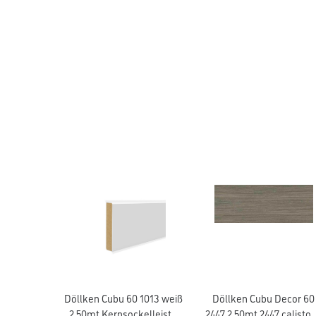
Döllken Cubu 60 1013 weiß
Döllken Cubu Decor 60
2,50mt Kernsockelleiste
2447 2,50mt 2447 calisto