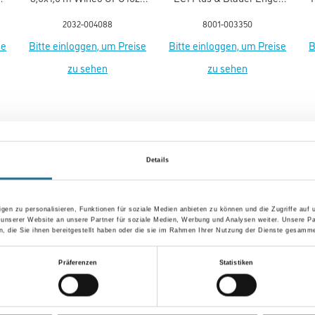
Polyurethan-Mineral
NEU
2032-004088
8001-003350
se
Bitte einloggen, um Preise
Bitte einloggen, um Preise
B
zu sehen
zu sehen
SATZINFOS
GEFAHRENHINWEISE
DAT
Details
gen zu personalisieren, Funktionen für soziale Medien anbieten zu können und die Zugriffe auf
 mm
 unserer Website an unsere Partner für soziale Medien, Werbung und Analysen weiter. Unsere Pa
 die Sie ihnen bereitgestellt haben oder die sie im Rahmen Ihrer Nutzung der Dienste gesamme
Präferenzen
Statistiken
 PUR