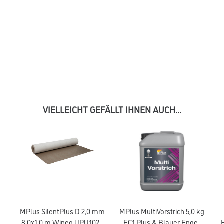
VIELLEICHT GEFÄLLT IHNEN AUCH...
MPlus SilentPlus D 2,0 mm
MPlus MultiVorstrich 5,0 kg
ga
8,0x1,0 m Wineo UPU1020
EC1 Plus & Blauer Engel