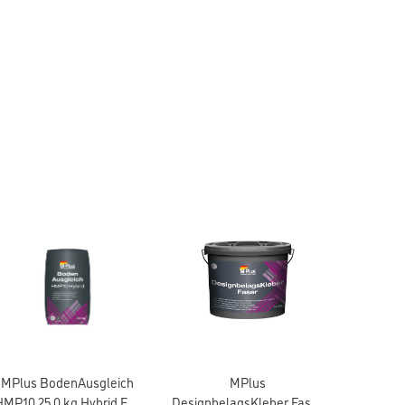
MPlus BodenAusgleich
MPlus
HMP10 25,0 kg Hybrid EC1
DesignbelagsKleber Faser