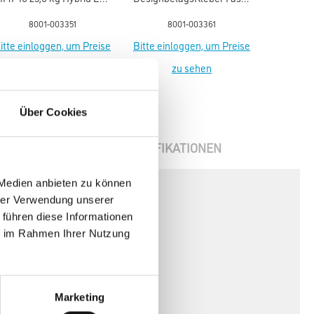
Plus & Blauer Engel NEU
14,0 kg EC1 Plus NEU
8001-003351
8001-003361
itte einloggen, um Preise
Bitte einloggen, um Preise
zu sehen
zu sehen
Über Cookies
ENBLÄTTER
SPEZIFIKATIONEN
 Medien anbieten zu können
hrer Verwendung unserer
 führen diese Informationen
ie im Rahmen Ihrer Nutzung
Marketing