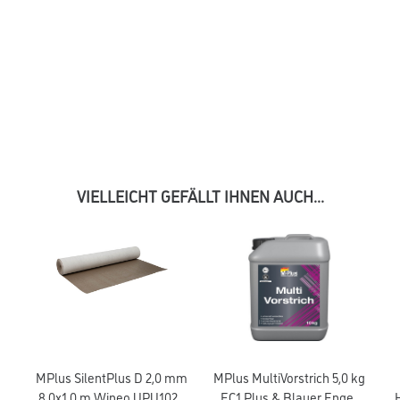
VIELLEICHT GEFÄLLT IHNEN AUCH...
MPlus SilentPlus D 2,0 mm
MPlus MultiVorstrich 5,0 kg
8,0x1,0 m Wineo UPU1020
EC1 Plus & Blauer Engel