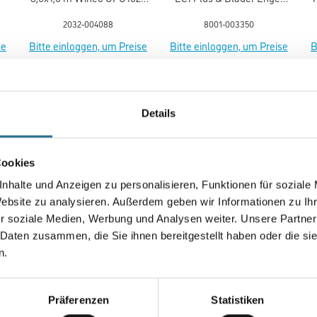
Polyurethan-Mineral
NEU
2032-004088
8001-003350
se
Bitte einloggen, um Preise
Bitte einloggen, um Preise
B
zu sehen
zu sehen
Details
SATZINFOS
GEFAHRENHINWEISE
DAT
Cookies
nhalte und Anzeigen zu personalisieren, Funktionen für soziale
Website zu analysieren. Außerdem geben wir Informationen zu I
 mm
r soziale Medien, Werbung und Analysen weiter. Unsere Partner
 Daten zusammen, die Sie ihnen bereitgestellt haben oder die s
n.
Präferenzen
Statistiken
 PUR