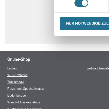
- Nutzungsklasse: 23/32/4
- Brandverhalten: Bfl-s1
- Rutschhemmung: R 9
- Trittschalldämmung: 4 
- Fußbodenheizung: geeig
NUR NOTWENDIGE ZU
Online-Shop
Farben
Verbrauchsmate
WDV-Systeme
Trockenbau
Putze- und Spachtelmassen
Bodenbeläge
Wand- & Deckenbeläge
Werkzeuge & Maschinen