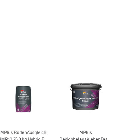
MPlus BodenAusgleich
MPlus
HMP10 25,0 kg Hybrid EC1
DesignbelagsKleber Faser