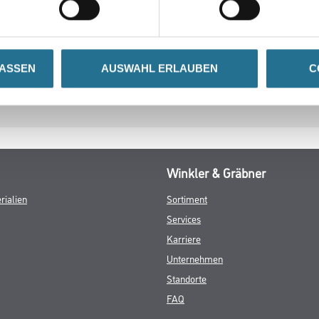
1
dB
net, max. 27 °C
LASSEN
AUSWAHL ERLAUBEN
C
Winkler & Gräbner
rialien
Sortiment
Services
Karriere
Unternehmen
Standorte
FAQ