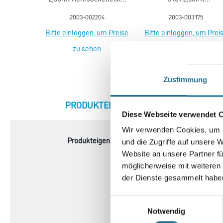
flex life (5012)
Kernsockell.flex life
2003-002204
2003-003175
Bitte einloggen, um Preise
Bitte einloggen, um Prei
zu sehen
zu sehen
Zustimmung
CURRENT
PRODUKTEIGENSCHAFTEN
ZU
Diese Webseite verwendet 
TAB:
Wir verwenden Cookies, um I
Produkteigenschaft
- Belagsart: Designbelag
und die Zugriffe auf unsere 
- Abmessung: 1200 x 180
Website an unsere Partner fü
- Gesamtstärke: 2,00 mm
möglicherweise mit weiteren
- Inhalt je Pak.: 3,89 m²
der Dienste gesammelt habe
- Inhalt je Pal.: 233,40 m²
- Fase: Mikrofase V4
Einwilligungsauswahl
- Nutzschicht: 0,40 mm
Notwendig
- Oberflächenvergütung: