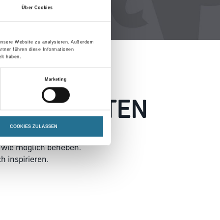
Über Cookies
 unsere Website zu analysieren. Außerdem
rtner führen diese Informationen
lt haben.
Marketing
 AUFGETRETEN
COOKIES ZULASSEN
 wie möglich beheben.
h inspirieren.