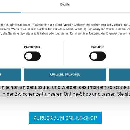
Details
gen zu personalisieren, Funktionen für soziale Medien anbieten zu können und die Zugriffe auf
 unserer Website an unsere Partner für soziale Medien, Werbung und Analysen weiter. Unsere Pa
 die Sie ihnen bereitgestellt haben oder die sie im Rahmen Ihrer Nutzung der Dienste gesamme
Präferenzen
Statistiken
 ZWISCHENFALL IST
N
AUSWAHL ERLAUBEN
seln schon an der Lösung und werden das Problem so schnell
in der Zwischenzeit unseren Online-Shop und lassen Sie sic
ZURÜCK ZUM ONLINE-SHOP