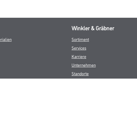
Winkler & Gräbner
rialien
Sortiment
Services
Karriere
Unternehmen
Standorte
FAQ