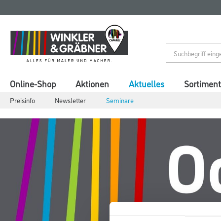
Zum
Zum
Inhalt
Navigationsmenü
springen
springen
Online-Shop
Aktionen
Aktuelles
Sortiment
Preisinfo
Newsletter
Seminare