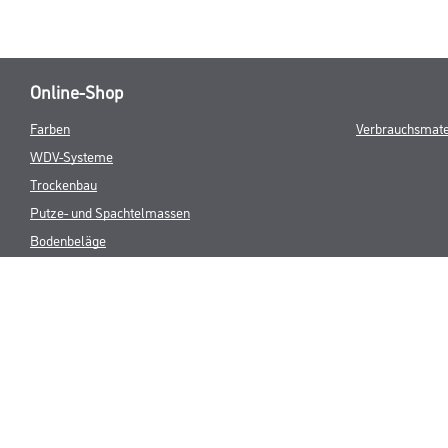
Online-Shop
Farben
Verbrauchsmate
WDV-Systeme
Trockenbau
Putze- und Spachtelmassen
Bodenbeläge
Wand- & Deckenbeläge
Werkzeuge & Maschinen