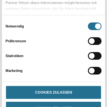
Partner führen diese Informationen möglicherweise mit
weiteren Daten zusammen, die Sie ihnen bereitgestellt
Gebinde
haben oder die sie im Rahmen Ihrer Nutzung der Dienste
gesammelt haben.
Einwilligungsauswahl
Notwendig
Umrechnungsfaktoren
Präferenzen
Statistiken
Marketing
COOKIES ZULASSEN
PRODUKTEIGENSCHAFTEN
Produkteigenschaft