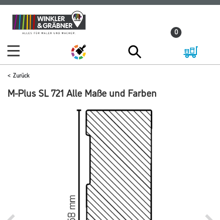
Zum
Zum
Inhalt
Navigationsmenü
0
springen
springen
Zurück
M-Plus SL 721 Alle Maße und Farben