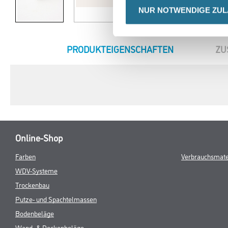
NUR NOTWENDIGE ZU
CURRENT
PRODUKTEIGENSCHAFTEN
ZU
TAB:
Online-Shop
Farben
Verbrauchsmate
WDV-Systeme
Trockenbau
Putze- und Spachtelmassen
Bodenbeläge
Wand- & Deckenbeläge