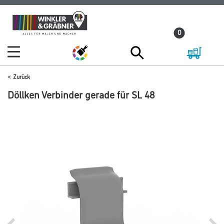
Zum
Zum
Inhalt
Navigationsmenü
0
springen
springen
Zurück
Döllken Verbinder gerade für SL 48