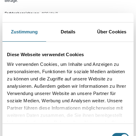
Farbtonbezeichnung:
1129 Weiß
Zustimmung
Details
Über Cookies
Diese Webseite verwendet Cookies
Farbtonbezeichnung
Wir verwenden Cookies, um Inhalte und Anzeigen zu
personalisieren, Funktionen für soziale Medien anbieten
zu können und die Zugriffe auf unsere Website zu
Gebinde
analysieren. Außerdem geben wir Informationen zu Ihrer
Verwendung unserer Website an unsere Partner für
soziale Medien, Werbung und Analysen weiter. Unsere
Partner führen diese Informationen möglicherweise mit
weiteren Daten zusammen, die Sie ihnen bereitgestellt
haben oder die sie im Rahmen Ihrer Nutzung der Dienste
Umrechnungsfaktoren
gesammelt haben.
Einwilligungsauswahl