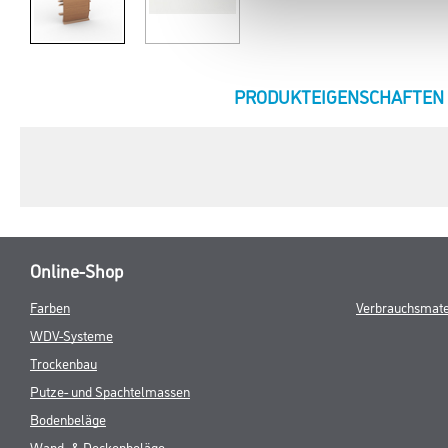
CURRENT
PRODUKTEIGENSCHAFTEN
TAB:
Online-Shop
Farben
Verbrauchsmate
WDV-Systeme
Trockenbau
Putze- und Spachtelmassen
Bodenbeläge
Wand- & Deckenbeläge