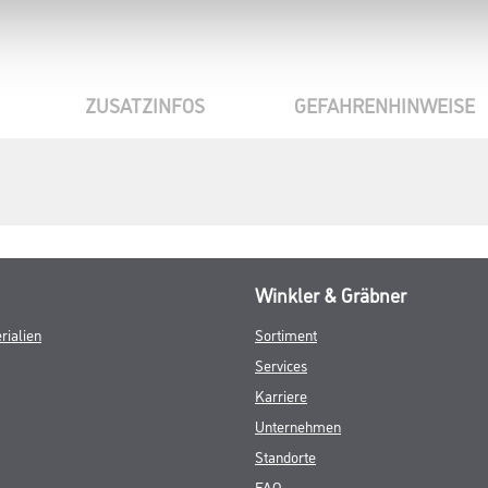
ZUSATZINFOS
GEFAHRENHINWEISE
Winkler & Gräbner
rialien
Sortiment
Services
Karriere
Unternehmen
Standorte
FAQ