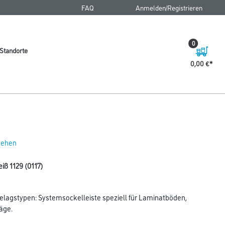
FAQ
Anmelden/Registrieren
0
Standorte
0,00 €
 sehen
iß 1129 (0117)
lagstypen: Systemsockelleiste speziell für Laminatböden,
äge.