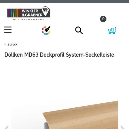
Zum
Zum
Inhalt
Navigationsmenü
0
springen
springen
Zurück
Döllken MD63 Deckprofil System-Sockelleiste