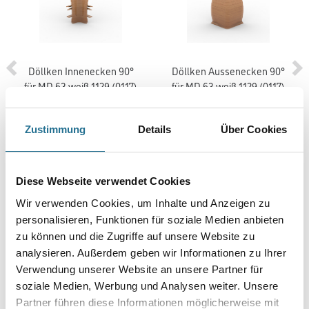
Döllken Innenecken 90°
Döllken Aussenecken 90°
für MD 63 weiß 1129 (0117)
für MD 63 weiß 1129 (0117)
2003-001341
2003-001350
Zustimmung
Details
Über Cookies
Bitte einloggen, um Preise zu
Bitte einloggen, um Preise zu
sehen
sehen
Diese Webseite verwendet Cookies
Wir verwenden Cookies, um Inhalte und Anzeigen zu
personalisieren, Funktionen für soziale Medien anbieten
PRODUKTEIGENSCHAFTEN
zu können und die Zugriffe auf unsere Website zu
analysieren. Außerdem geben wir Informationen zu Ihrer
Verwendung unserer Website an unsere Partner für
soziale Medien, Werbung und Analysen weiter. Unsere
Partner führen diese Informationen möglicherweise mit