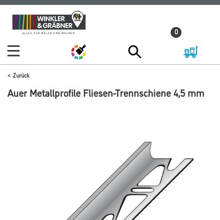
Zum
Zum
Inhalt
Navigationsmenü
0
springen
springen
Zurück
Auer Metallprofile Fliesen-Trennschiene 4,5 mm