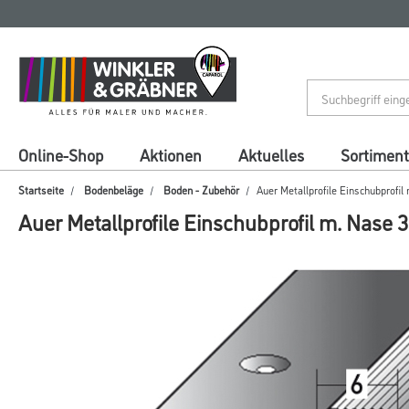
Zum
Zum
Inhalt
Navigationsmenü
springen
springen
Online-Shop
Aktionen
Aktuelles
Sortiment
Startseite
Bodenbeläge
Boden - Zubehör
Auer Metallprofile Einschubprofi
Auer Metallprofile Einschubprofil m. Nase