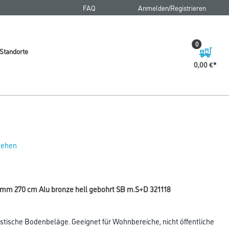
FAQ
Anmelden/Registrieren
0
Standorte
0,00 €
 sehen
 mm 270 cm Alu bronze hell gebohrt SB m.S+D 321118
astische Bodenbeläge. Geeignet für Wohnbereiche, nicht öffentliche