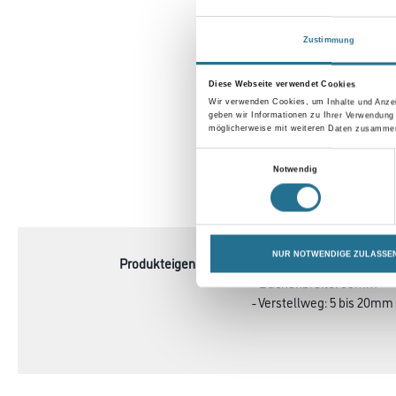
Zustimmung
Diese Webseite verwendet Cookies
Wir verwenden Cookies, um Inhalte und Anzei
geben wir Informationen zu Ihrer Verwendung
möglicherweise mit weiteren Daten zusammen,
Einwilligungsauswahl
Notwendig
CURRENT
PRODUKTEI
NUR NOTWENDIGE ZULASSE
TAB:
Produkteigenschaft
- Spannweite: 20mm
- Backenbreite: 89mm
- Verstellweg: 5 bis 20mm