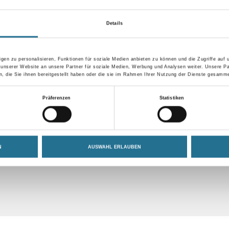
Umrechnungsfaktoren
Details
gen zu personalisieren, Funktionen für soziale Medien anbieten zu können und die Zugriffe auf
 unserer Website an unsere Partner für soziale Medien, Werbung und Analysen weiter. Unsere Pa
 die Sie ihnen bereitgestellt haben oder die sie im Rahmen Ihrer Nutzung der Dienste gesamme
Präferenzen
Statistiken
GENSCHAFTEN
ZUSATZINFOS
GEFAHR
N
AUSWAHL ERLAUBEN