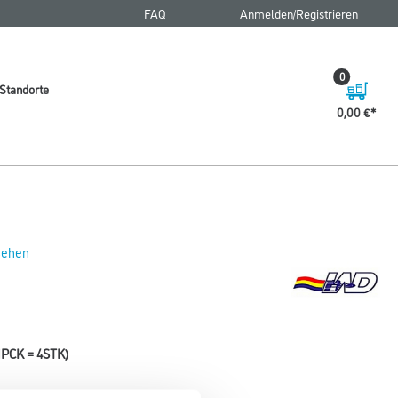
FAQ
Anmelden/Registrieren
0
Standorte
0,00 €
 sehen
1PCK = 4STK)