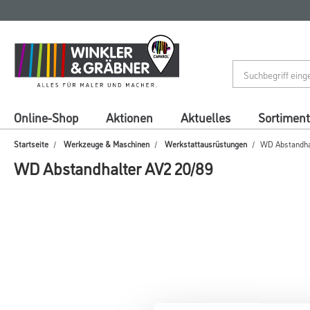
Zum
Zum
Inhalt
Navigationsmenü
springen
springen
Online-Shop
Aktionen
Aktuelles
Sortiment
Startseite
Werkzeuge & Maschinen
Werkstattausrüstungen
WD Abstandhal
WD Abstandhalter AV2 20/89