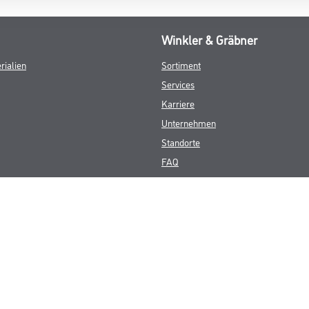
Winkler & Gräbner
rialien
Sortiment
Services
Karriere
Unternehmen
Standorte
FAQ
© Copyright CMS Dienstleistungs-Gesellschaft
GEWERBLICHE KUNDEN. ALLE ANGEGEBENEN PREISE SIND ZZGL. GESETZL