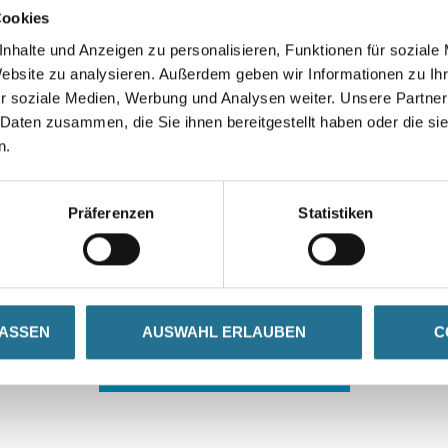
Cookies
nhalte und Anzeigen zu personalisieren, Funktionen für soziale
Website zu analysieren. Außerdem geben wir Informationen zu I
r soziale Medien, Werbung und Analysen weiter. Unsere Partner
 Daten zusammen, die Sie ihnen bereitgestellt haben oder die s
n.
 ZWISCHENFALL IST
Präferenzen
Statistiken
seln schon an der Lösung und werden das Problem so schnell
in der Zwischenzeit unseren Online-Shop und lassen Sie sic
LASSEN
AUSWAHL ERLAUBEN
C
ZURÜCK ZUM ONLINE-SHOP