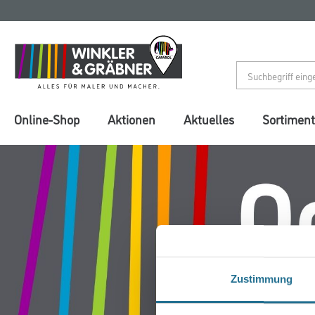
Zum
Zum
Inhalt
Navigationsmenü
springen
springen
Online-Shop
Aktionen
Aktuelles
Sortiment
Zustimmung