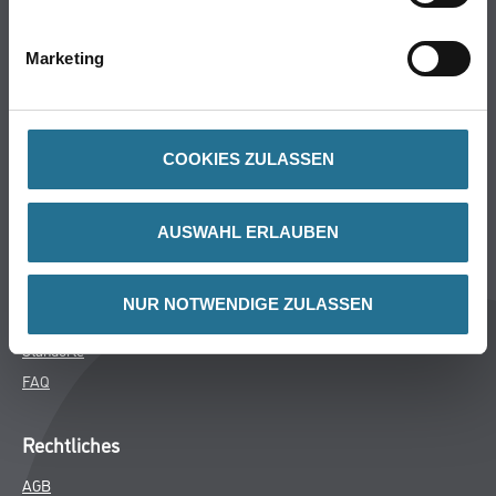
Bodenbeläge
Wand- & Deckenbeläge
Marketing
Werkzeuge & Maschinen
Verbrauchsmaterialien
COOKIES ZULASSEN
Winkler & Gräbner
Sortiment
AUSWAHL ERLAUBEN
Services
Karriere
NUR NOTWENDIGE ZULASSEN
Unternehmen
Standorte
FAQ
Rechtliches
AGB