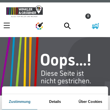
Zum
Zum
Inhalt
Navigationsmenü
0
springen
springen
Zustimmung
Details
Über Cookies