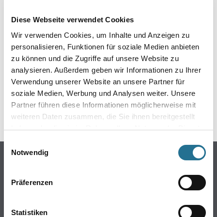
EIN KLEINER ZWISCHENFALL
Diese Webseite verwendet Cookies
IST AUFGETRETEN
Wir verwenden Cookies, um Inhalte und Anzeigen zu
personalisieren, Funktionen für soziale Medien anbieten
Keine Sorge, wir pinseln schon an der Lösung und
zu können und die Zugriffe auf unsere Website zu
werden das Problem so schnell wie möglich beheben.
analysieren. Außerdem geben wir Informationen zu Ihrer
Erkunden Sie in der Zwischenzeit unseren Online-Shop
und lassen Sie sich inspirieren.
Verwendung unserer Website an unsere Partner für
soziale Medien, Werbung und Analysen weiter. Unsere
ZURÜCK ZUM ONLINE-SHOP
Partner führen diese Informationen möglicherweise mit
weiteren Daten zusammen, die Sie ihnen bereitgestellt
haben oder die sie im Rahmen Ihrer Nutzung der Dienste
gesammelt haben.
Einwilligungsauswahl
Notwendig
Online-Shop
Farben
Präferenzen
WDV-Systeme
Trockenbau
Statistiken
Putze- und Spachtelmassen