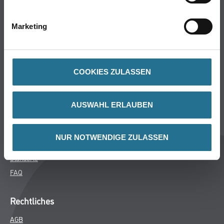
Bodenbeläge
Wand- & Deckenbeläge
Marketing
Werkzeuge & Maschinen
Verbrauchsmaterialien
COOKIES ZULASSEN
Winkler & Gräbner
Sortiment
AUSWAHL ERLAUBEN
Services
Karriere
NUR NOTWENDIGE ZULASSEN
Unternehmen
Standorte
FAQ
Rechtliches
AGB