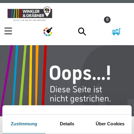
Zum
Zum
Inhalt
Navigationsmenü
0
springen
springen
Zustimmung
Details
Über Cookies