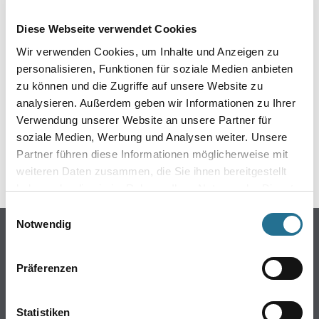
EIN KLEINER ZWISCHENFALL
Diese Webseite verwendet Cookies
IST AUFGETRETEN
Wir verwenden Cookies, um Inhalte und Anzeigen zu
personalisieren, Funktionen für soziale Medien anbieten
Keine Sorge, wir pinseln schon an der Lösung und
zu können und die Zugriffe auf unsere Website zu
werden das Problem so schnell wie möglich beheben.
analysieren. Außerdem geben wir Informationen zu Ihrer
Erkunden Sie in der Zwischenzeit unseren Online-Shop
und lassen Sie sich inspirieren.
Verwendung unserer Website an unsere Partner für
soziale Medien, Werbung und Analysen weiter. Unsere
ZURÜCK ZUM ONLINE-SHOP
Partner führen diese Informationen möglicherweise mit
weiteren Daten zusammen, die Sie ihnen bereitgestellt
haben oder die sie im Rahmen Ihrer Nutzung der Dienste
gesammelt haben.
Einwilligungsauswahl
Notwendig
Online-Shop
Farben
Präferenzen
WDV-Systeme
Trockenbau
Statistiken
Putze- und Spachtelmassen