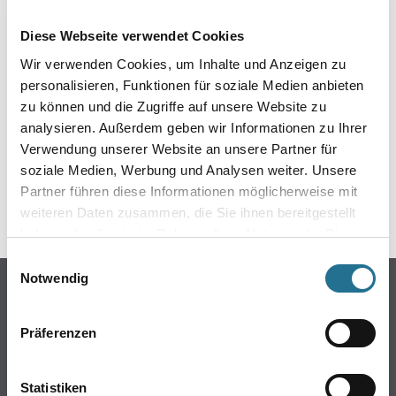
EIN KLEINER ZWISCHENFALL
Diese Webseite verwendet Cookies
IST AUFGETRETEN
Wir verwenden Cookies, um Inhalte und Anzeigen zu
personalisieren, Funktionen für soziale Medien anbieten
Keine Sorge, wir pinseln schon an der Lösung und
zu können und die Zugriffe auf unsere Website zu
werden das Problem so schnell wie möglich beheben.
analysieren. Außerdem geben wir Informationen zu Ihrer
Erkunden Sie in der Zwischenzeit unseren Online-Shop
und lassen Sie sich inspirieren.
Verwendung unserer Website an unsere Partner für
soziale Medien, Werbung und Analysen weiter. Unsere
ZURÜCK ZUM ONLINE-SHOP
Partner führen diese Informationen möglicherweise mit
weiteren Daten zusammen, die Sie ihnen bereitgestellt
haben oder die sie im Rahmen Ihrer Nutzung der Dienste
gesammelt haben.
Einwilligungsauswahl
Notwendig
Online-Shop
Farben
Präferenzen
WDV-Systeme
Trockenbau
Statistiken
Putze- und Spachtelmassen