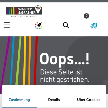
Zum
Zum
Inhalt
Navigationsmenü
0
springen
springen
Zustimmung
Details
Über Cookies