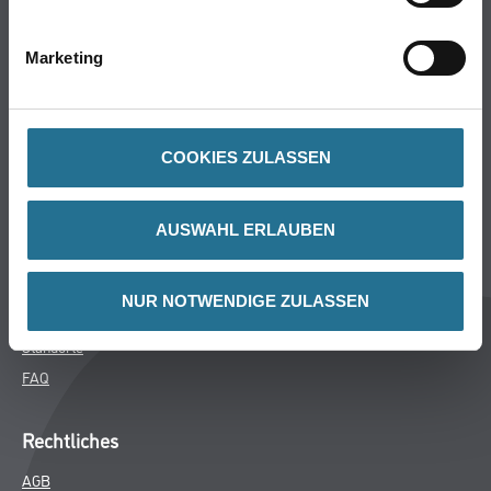
Bodenbeläge
Wand- & Deckenbeläge
Marketing
Werkzeuge & Maschinen
Verbrauchsmaterialien
COOKIES ZULASSEN
Winkler & Gräbner
Sortiment
AUSWAHL ERLAUBEN
Services
Karriere
NUR NOTWENDIGE ZULASSEN
Unternehmen
Standorte
FAQ
Rechtliches
AGB