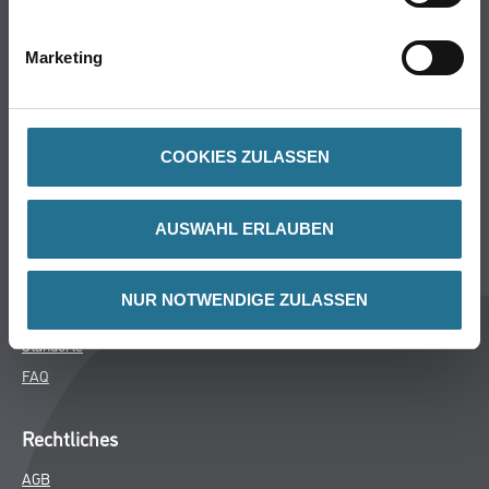
Bodenbeläge
Wand- & Deckenbeläge
Marketing
Werkzeuge & Maschinen
Verbrauchsmaterialien
COOKIES ZULASSEN
Winkler & Gräbner
Sortiment
AUSWAHL ERLAUBEN
Services
Karriere
NUR NOTWENDIGE ZULASSEN
Unternehmen
Standorte
FAQ
Rechtliches
AGB