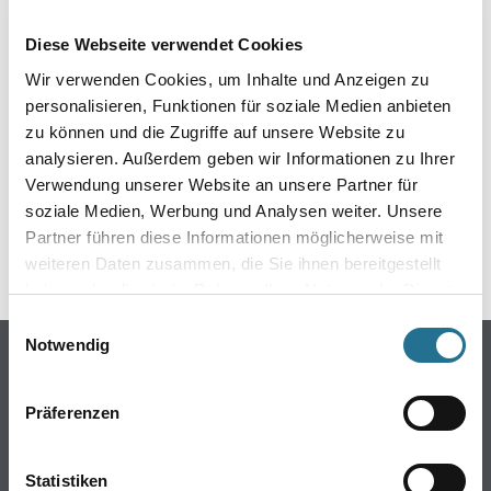
EIN KLEINER ZWISCHENFALL
Diese Webseite verwendet Cookies
IST AUFGETRETEN
Wir verwenden Cookies, um Inhalte und Anzeigen zu
personalisieren, Funktionen für soziale Medien anbieten
Keine Sorge, wir pinseln schon an der Lösung und
zu können und die Zugriffe auf unsere Website zu
werden das Problem so schnell wie möglich beheben.
analysieren. Außerdem geben wir Informationen zu Ihrer
Erkunden Sie in der Zwischenzeit unseren Online-Shop
und lassen Sie sich inspirieren.
Verwendung unserer Website an unsere Partner für
soziale Medien, Werbung und Analysen weiter. Unsere
ZURÜCK ZUM ONLINE-SHOP
Partner führen diese Informationen möglicherweise mit
weiteren Daten zusammen, die Sie ihnen bereitgestellt
haben oder die sie im Rahmen Ihrer Nutzung der Dienste
gesammelt haben.
Einwilligungsauswahl
Notwendig
Online-Shop
Farben
Präferenzen
WDV-Systeme
Trockenbau
Statistiken
Putze- und Spachtelmassen