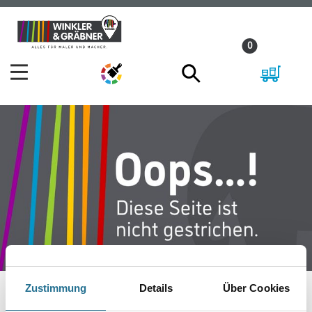
Zum
Zum
Inhalt
Navigationsmenü
0
springen
springen
Zustimmung
Details
Über Cookies