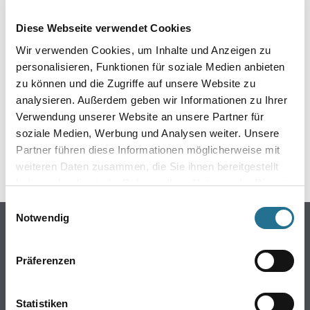
EIN KLEINER ZWISCHENFALL
Diese Webseite verwendet Cookies
IST AUFGETRETEN
Wir verwenden Cookies, um Inhalte und Anzeigen zu
personalisieren, Funktionen für soziale Medien anbieten
Keine Sorge, wir pinseln schon an der Lösung und
zu können und die Zugriffe auf unsere Website zu
werden das Problem so schnell wie möglich beheben.
analysieren. Außerdem geben wir Informationen zu Ihrer
Erkunden Sie in der Zwischenzeit unseren Online-Shop
und lassen Sie sich inspirieren.
Verwendung unserer Website an unsere Partner für
soziale Medien, Werbung und Analysen weiter. Unsere
ZURÜCK ZUM ONLINE-SHOP
Partner führen diese Informationen möglicherweise mit
weiteren Daten zusammen, die Sie ihnen bereitgestellt
haben oder die sie im Rahmen Ihrer Nutzung der Dienste
gesammelt haben.
Einwilligungsauswahl
Notwendig
Online-Shop
Farben
Präferenzen
WDV-Systeme
Trockenbau
Statistiken
Putze- und Spachtelmassen