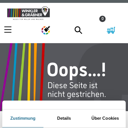
Zum
Zum
Inhalt
Navigationsmenü
0
springen
springen
Zustimmung
Details
Über Cookies