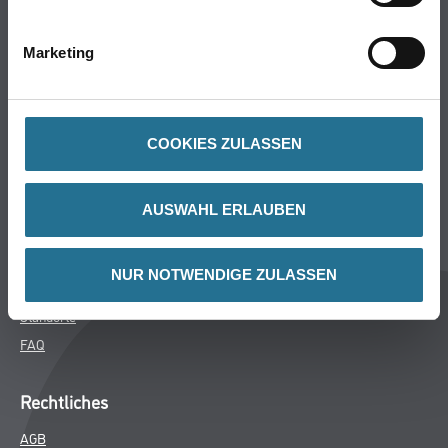
Bodenbeläge
Wand- & Deckenbeläge
Marketing
Werkzeuge & Maschinen
Verbrauchsmaterialien
COOKIES ZULASSEN
Winkler & Gräbner
Sortiment
AUSWAHL ERLAUBEN
Services
Karriere
NUR NOTWENDIGE ZULASSEN
Unternehmen
Standorte
FAQ
Rechtliches
AGB