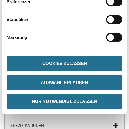
Präferenzen
Statistiken
PRODUKTEIGENSCHAFTEN
Marketing
Produkteigenschaft
- Ringstrichzieher
- Schwarze Borsten
- Auf Schluss
- Gelber Fadenvorband
COOKIES ZULASSEN
- Spitze Stiele
AUSWAHL ERLAUBEN
ZUSATZINFOS
NUR NOTWENDIGE ZULASSEN
GEFAHRENHINWEISE
SPEZIFIKATIONEN