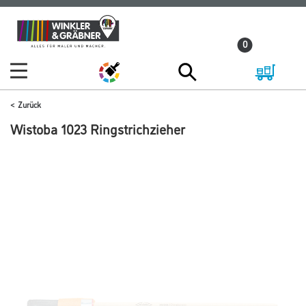
Zum
Zum
Inhalt
Navigationsmenü
0
springen
springen
Zurück
Wistoba 1023 Ringstrichzieher