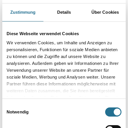
Größe
Zustimmung
Details
Über Cookies
Durchmesser in millimeter
Diese Webseite verwendet Cookies
Wir verwenden Cookies, um Inhalte und Anzeigen zu
personalisieren, Funktionen für soziale Medien anbieten
Borsten- / Haar-Länge in mm
zu können und die Zugriffe auf unsere Website zu
analysieren. Außerdem geben wir Informationen zu Ihrer
Verwendung unserer Website an unsere Partner für
soziale Medien, Werbung und Analysen weiter. Unsere
Partner führen diese Informationen möglicherweise mit
Umrechnungsfaktoren
weiteren Daten zusammen, die Sie ihnen bereitgestellt
haben oder die sie im Rahmen Ihrer Nutzung der Dienste
gesammelt haben.
Einwilligungsauswahl
Notwendig