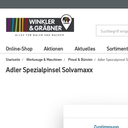
Zum
Zum
Inhalt
Navigationsmenü
springen
springen
Online-Shop
Aktionen
Aktuelles
Sortiment
Startseite
Werkzeuge & Maschinen
Pinsel & Bürsten
Adler Spezialpinsel 
Adler Spezialpinsel Solvamaxx
Zustimmung