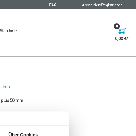
FAQ
Anmelden/Registrieren
0
Standorte
0,00 €
 sehen
x plus 50 mm
asuren.
Variante
Über Cookies