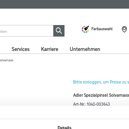
Farbauswahl
Services
Karriere
Unternehmen
Solvamaxx
Bitte einloggen, um Preise zu
Adler Spezialpinsel Solvamax
Art-Nr.:
1040-003643
Für Lösemittellacke und Holzl
Gebinde
Details