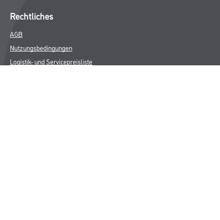
Rechtliches
AGB
Nutzungsbedingungen
Logistik- und Servicepreisliste
Impressum
Datenschutz
Integrität
Kontakt
Follow Us
© Copyright CMS Dienstleistungs-Gesellschaft
* NUR FÜR GEWERBLICHE KUNDEN. ALLE ANGEGEBENEN PREISE
SIND ZZGL. GESETZLICHER MWST.