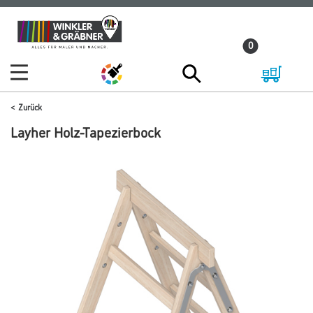
Zum
Zum
Inhalt
Navigationsmenü
0
springen
springen
Zurück
Layher Holz-Tapezierbock