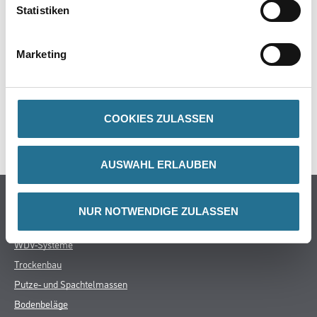
Statistiken
Marketing
ZUSATZINFOS
GEFAHRENHINWEISE
COOKIES ZULASSEN
SPEZIFIKATIONEN
AUSWAHL ERLAUBEN
Online-Shop
NUR NOTWENDIGE ZULASSEN
Farben
WDV-Systeme
Trockenbau
Putze- und Spachtelmassen
Bodenbeläge