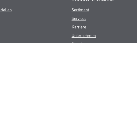
rialien
Sortiment
Services
Karriere
Unternehmen
Standorte
FAQ
© Copyright CMS Dienstleistungs-Gesellschaft
GEWERBLICHE KUNDEN. ALLE ANGEGEBENEN PREISE SIND ZZGL. GESETZL
**Punktestand wird innerhalb mehrerer Wochen aktualisiert.