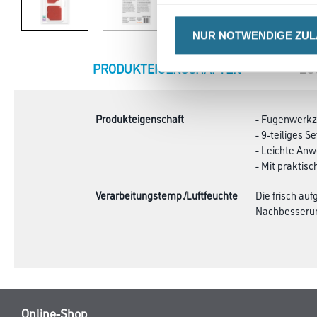
NUR NOTWENDIGE ZU
CURRENT
PRODUKTEIGENSCHAFTEN
ZU
TAB:
Produkteigenschaft
- Fugenwerkze
- 9-teiliges 
- Leichte Anw
- Mit prakti
Verarbeitungstemp./Luftfeuchte
Die frisch au
Nachbesserun
Online-Shop