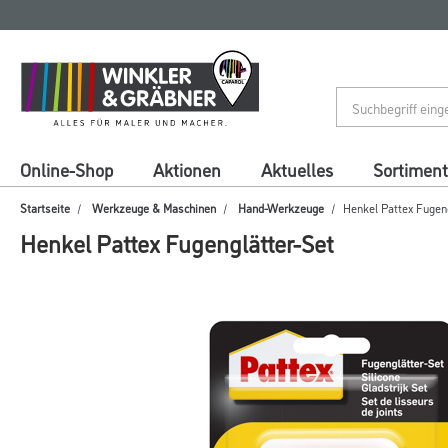
Zum
Zum
Inhalt
Navigationsmenü
springen
springen
Online-Shop
Aktionen
Aktuelles
Sortiment
Startseite
Werkzeuge & Maschinen
Hand-Werkzeuge
Henkel Pattex Fugen
Henkel Pattex Fugenglätter-Set