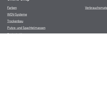
Farben
Verbrauchsmate
WDV-Systeme
Trockenbau
Putze- und Spachtelmassen
Bodenbeläge
Wand- & Deckenbeläge
Werkzeuge & Maschinen
* NUR FÜR 