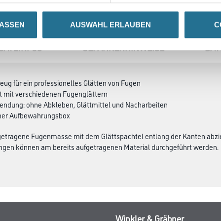
LASSEN
AUSWAHL ERLAUBEN
C
SATZINFOS
GEFAHRENHINWEISE
DAT
ug für ein professionelles Glätten von Fugen
Set mit verschiedenen Fugenglättern
endung: ohne Abkleben, Glättmittel und Nacharbeiten
scher Aufbewahrungsbox
fgetragene Fugenmasse mit dem Glättspachtel entlang der Kanten abzi
gen können am bereits aufgetragenen Material durchgeführt werden.
Winkler & Gräbner