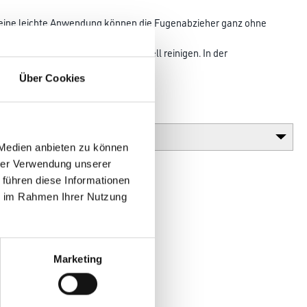
 eine leichte Anwendung können die Fugenabzieher ganz ohne
harbeiten
assen sich die Silikonglätter schnell reinigen. In der
 Fugenglätter
Über Cookies
ert aufbewahrt werden.
Gebinde
 Medien anbieten zu können
hrer Verwendung unserer
 führen diese Informationen
ie im Rahmen Ihrer Nutzung
Marketing