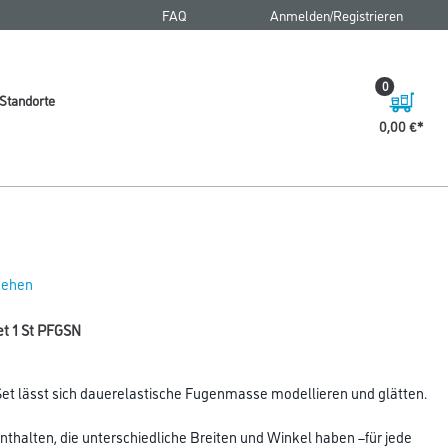
FAQ
Anmelden/Registrieren
0
Standorte
0,00 €
 sehen
et 1 St PFGSN
et lässt sich dauerelastische Fugenmasse modellieren und glätten.
thalten, die unterschiedliche Breiten und Winkel haben –für jede