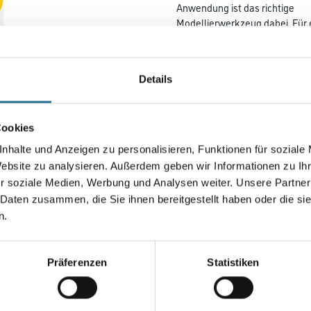
Anwendung ist das richtige
Modellierwerkzeug dabei. Für
Glättmittel, Abkleben und Nac
verwendet werden. Zusätzliche l
Aufbewahrungsbox können die
Details
nach der Verwendung gut sorti
Farbtonbezeichnung
Cookies
nhalte und Anzeigen zu personalisieren, Funktionen für soziale
Website zu analysieren. Außerdem geben wir Informationen zu I
r soziale Medien, Werbung und Analysen weiter. Unsere Partner
Umrechnungsfaktoren
 Daten zusammen, die Sie ihnen bereitgestellt haben oder die s
n.
Präferenzen
Statistiken