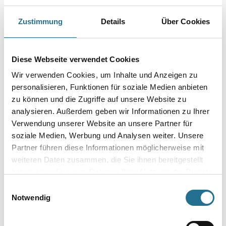
Zwei negativ angeordnete Ronden drücken das Mischgut nach unten, so
wird das Herausspritzen von flüssigem Material vermieden.
Zustimmung
Details
Über Cookies
Ideal für flüssiges bis zähes Material wie Farben, Dispersionen, Lacke,
Lasuren, Beschichtungen, Kleister, Bitumen.
Länge in Millimeter
Diese Webseite verwendet Cookies
Wir verwenden Cookies, um Inhalte und Anzeigen zu
personalisieren, Funktionen für soziale Medien anbieten
Durchmesser in millimeter
zu können und die Zugriffe auf unsere Website zu
analysieren. Außerdem geben wir Informationen zu Ihrer
Verwendung unserer Website an unsere Partner für
soziale Medien, Werbung und Analysen weiter. Unsere
Partner führen diese Informationen möglicherweise mit
Umrechnungsfaktoren
weiteren Daten zusammen, die Sie ihnen bereitgestellt
haben oder die sie im Rahmen Ihrer Nutzung der Dienste
gesammelt haben.
Einwilligungsauswahl
Notwendig