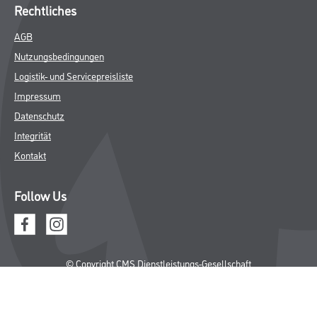
Rechtliches
AGB
Nutzungsbedingungen
Logistik- und Servicepreisliste
Impressum
Datenschutz
Integrität
Kontakt
Follow Us
© Copyright CMS Dienstleistungs-Gesellschaft
* NUR FÜR GEWERBLICHE KUNDEN. ALLE ANGEGEBENEN PREISE
SIND ZZGL. GESETZLICHER MWST.
**Punktestand wird innerhalb mehrerer Wochen aktualisiert.