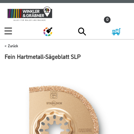
Zum
Zum
Inhalt
Navigationsmenü
0
springen
springen
Zurück
Fein Hartmetall-Sägeblatt SLP