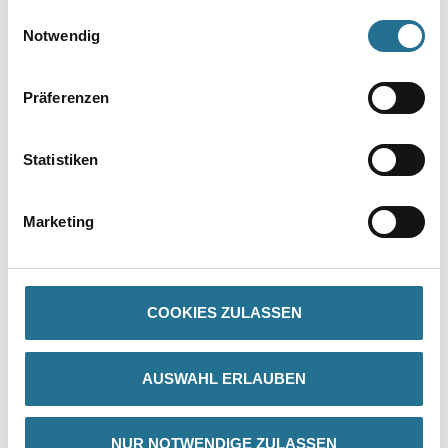
gesammelt haben.
Einwilligungsauswahl
Notwendig
Umrechnungsfaktoren
Präferenzen
Statistiken
Marketing
PRODUKTEIGENSCHAFTEN
COOKIES ZULASSEN
Produkteigenschaft
- Aufnahme SL
AUSWAHL ERLAUBEN
NUR NOTWENDIGE ZULASSEN
ZUSATZINFOS