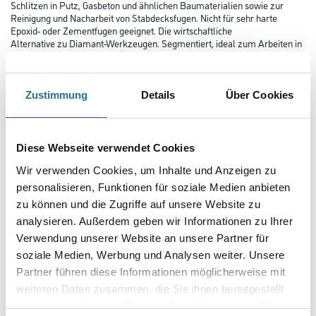
Schlitzen in Putz, Gasbeton und ähnlichen Baumaterialien sowie zur
Reinigung und Nacharbeit von Stabdecksfugen. Nicht für sehr harte
Epoxid- oder Zementfugen geeignet. Die wirtschaftliche
Alternative zu Diamant-Werkzeugen. Segmentiert, ideal zum Arbeiten in
Ecken und an Kanten ohne Überschnitt. Schnittbreite ca.
2,2 mm.
Zustimmung
Details
Über Cookies
Länge in Millimeter
Diese Webseite verwendet Cookies
Breite in millimeter
Wir verwenden Cookies, um Inhalte und Anzeigen zu
personalisieren, Funktionen für soziale Medien anbieten
zu können und die Zugriffe auf unsere Website zu
Höhe in millimeter
analysieren. Außerdem geben wir Informationen zu Ihrer
Verwendung unserer Website an unsere Partner für
soziale Medien, Werbung und Analysen weiter. Unsere
Durchmesser in millimeter
Partner führen diese Informationen möglicherweise mit
weiteren Daten zusammen, die Sie ihnen bereitgestellt
haben oder die sie im Rahmen Ihrer Nutzung der Dienste