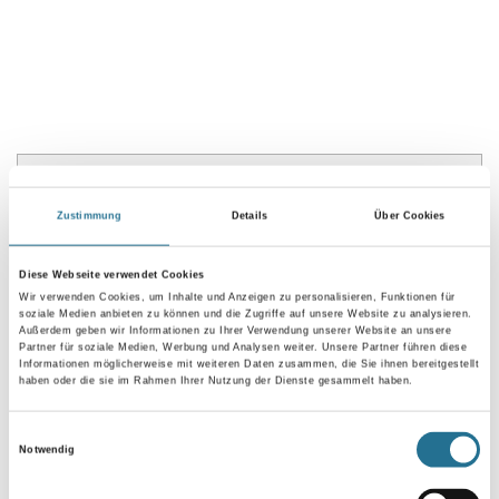
PRODUKTEIGENSCHAFTEN
Zustimmung
Details
Über Cookies
Produkteigenschaft
- Geeignet für: Mörtel aller Art, Estrich, Putzmörtel, Fliesenkleber,
Diese Webseite verwendet Cookies
Kunstharzmörtel, Fugenmörtel, Pflasterfugenmörtel,
Wir verwenden Cookies, um Inhalte und Anzeigen zu personalisieren, Funktionen für
Epoxydharzmörtel
soziale Medien anbieten zu können und die Zugriffe auf unsere Website zu analysieren.
- Für 20 - 40kg Mischgut
Außerdem geben wir Informationen zu Ihrer Verwendung unserer Website an unsere
- M14 Gewindeanschluss
Partner für soziale Medien, Werbung und Analysen weiter. Unsere Partner führen diese
Informationen möglicherweise mit weiteren Daten zusammen, die Sie ihnen bereitgestellt
haben oder die sie im Rahmen Ihrer Nutzung der Dienste gesammelt haben.
Einwilligungsauswahl
Notwendig
ZUSATZINFOS