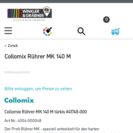
Zum
Zum
Inhalt
Navigationsmenü
0
springen
springen
Zurück
Collomix Rührer MK 140 M
Abbildung ähnlich
Bitte einloggen, um Preise zu sehen
Collomix Rührer MK 140 M türkis #41749-000
Art-Nr.:
4004-000048
Der Profi-Rührer MK - speziell entwickelt für den harten