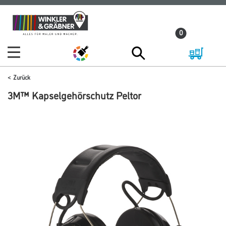
Zum
Zum
Inhalt
Navigationsmenü
0
springen
springen
Zurück
3M™ Kapselgehörschutz Peltor