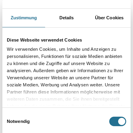
3M Kapselgehörschutz Peltor Pro Tac SNR 26dB schwarz
#PROTACSC1
Art-Nr.:
4014-001269
Zustimmung
Details
Über Cookies
Größe
Diese Webseite verwendet Cookies
Wir verwenden Cookies, um Inhalte und Anzeigen zu
Farbtonbezeichnung
personalisieren, Funktionen für soziale Medien anbieten
zu können und die Zugriffe auf unsere Website zu
analysieren. Außerdem geben wir Informationen zu Ihrer
Verwendung unserer Website an unsere Partner für
Umrechnungsfaktoren
soziale Medien, Werbung und Analysen weiter. Unsere
Partner führen diese Informationen möglicherweise mit
weiteren Daten zusammen, die Sie ihnen bereitgestellt
haben oder die sie im Rahmen Ihrer Nutzung der Dienste
gesammelt haben.
Einwilligungsauswahl
Notwendig