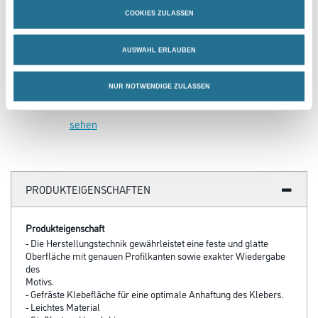
COOKIES ZULASSEN
NMC Adefix Kleber 310ml
Kleber/Spachtelmasse
AUSWAHL ERLAUBEN
u.Verfugungsmater.
3002-000812
NUR NOTWENDIGE ZULASSEN
Bitte einloggen, um Preise zu
sehen
PRODUKTEIGENSCHAFTEN
Produkteigenschaft
- Die Herstellungstechnik gewährleistet eine feste und glatte
Oberfläche mit genauen Profilkanten sowie exakter Wiedergabe
des
Motivs.
- Gefräste Klebefläche für eine optimale Anhaftung des Klebers.
- Leichtes Material