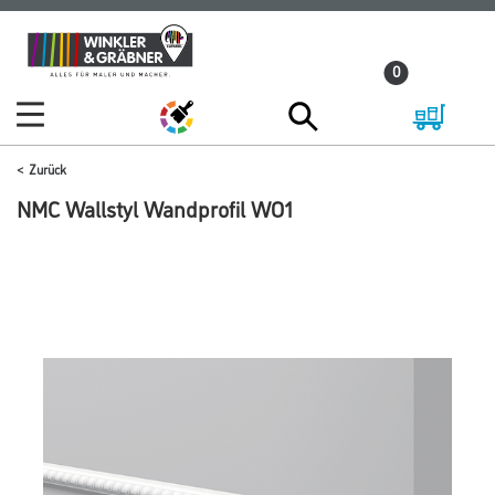
Zum
Zum
Inhalt
Navigationsmenü
0
springen
springen
Zurück
NMC Wallstyl Wandprofil WO1