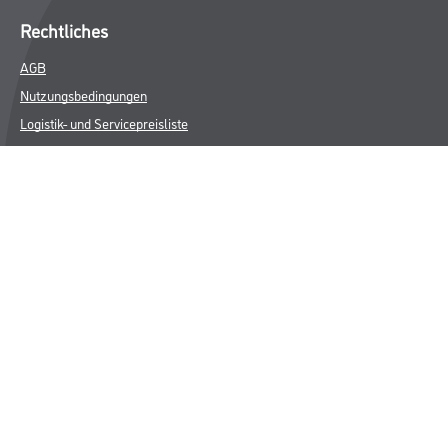
Rechtliches
AGB
Nutzungsbedingungen
Logistik- und Servicepreisliste
Impressum
Datenschutz
Integrität
Kontakt
Follow Us
© Copyright CMS Dienstleistungs-Gesellschaft
* NUR FÜR GEWERBLICHE KUNDEN. ALLE ANGEGEBENEN PREISE
SIND ZZGL. GESETZLICHER MWST.
**Punktestand wird innerhalb mehrerer Wochen aktualisiert.